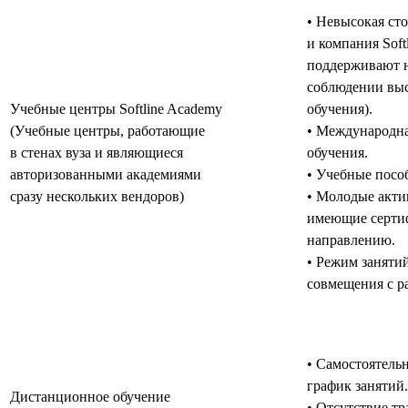
• Невысокая ст
и компания Soft
поддерживают н
соблюдении выс
Учебные центры Softline Academy
обучения).
(Учебные центры, работающие
• Международна
в стенах вуза и являющиеся
обучения.
авторизованными академиями
• Учебные пособ
сразу нескольких вендоров)
• Молодые акти
имеющие серти
направлению.
• Режим заняти
совмещения с р
• Самостоятель
график занятий.
Дистанционное обучение
• Отсутствие тр