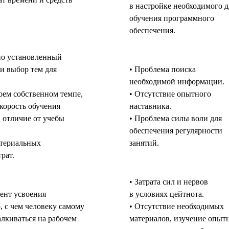
в настройке необходимого д
обучения программного
обеспечения.
но установленный
и выбор тем для
• Проблема поиска
необходимой информации.
оем собственном темпе,
• Отсутствие опытного
скорость обучения
наставника.
в отличие от учебы
• Проблема силы воли для
обеспечения регулярности
атериальных
занятий.
рат.
• Затрата сил и нервов
ент усвоения
в условиях цейтнота.
, с чем человеку самому
• Отсутствие необходимых
алкиваться на рабочем
материалов, изучение опы