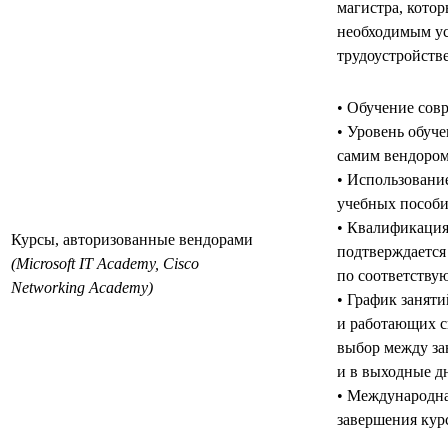
магистра, котор
необходимым у
трудоустройстве
• Обучение сов
• Уровень обуч
самим вендором
• Использовани
учебных пособи
• Квалификация
Курсы, авторизованные вендорами
подтверждается
(Microsoft IT Academy, Cisco
по соответству
Networking Academy)
• График заняти
и работающих с
выбор между за
и в выходные дн
• Международна
завершения кур