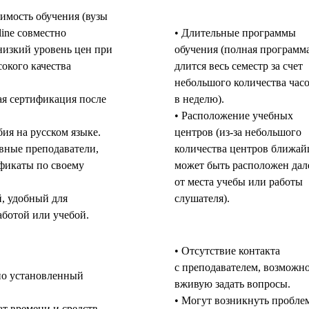
оимость обучения (вузы
line совместно
• Длительные программы
изкий уровень цен при
обучения (полная программ
окого качества
длится весь семестр за счет
небольшого количества час
я сертификация после
в неделю).
• Расположение учебных
ия на русском языке.
центров (из-за небольшого
вные преподаватели,
количества центров ближа
фикаты по своему
может быть расположен дал
от места учебы или работы
й, удобный для
слушателя).
аботой или учебой.
• Отсутствие контакта
с преподавателем, возможн
но установленный
вживую задать вопросы.
• Могут возникнуть пробле
ат времени и средств