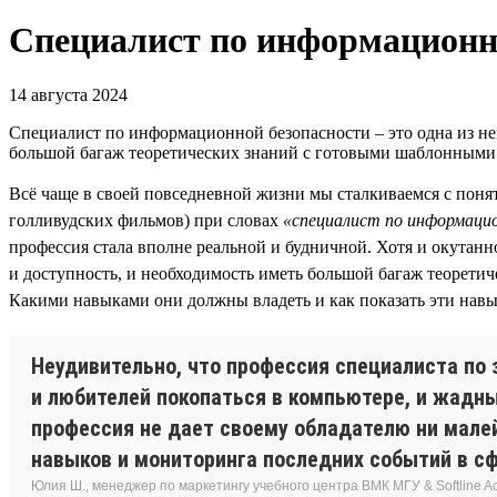
Специалист по информационн
14 августа 2024
Специалист по информационной безопасности – это одна из нем
большой багаж теоретических знаний с готовыми шаблонными
Всё чаще в своей повседневной жизни мы сталкиваемся с пон
голливудских фильмов) при словах
«специалист по информаци
профессия стала вполне реальной и будничной. Хотя и окутанн
и доступность, и необходимость иметь большой багаж теорети
Какими навыками они должны владеть и как показать эти навы
Неудивительно, что профессия специалиста по
и любителей покопаться в компьютере, и жадны
профессия не дает своему обладателю ни мале
навыков и мониторинга последних событий в с
Юлия Ш., менеджер по маркетингу учебного центра ВМК МГУ & Softline 