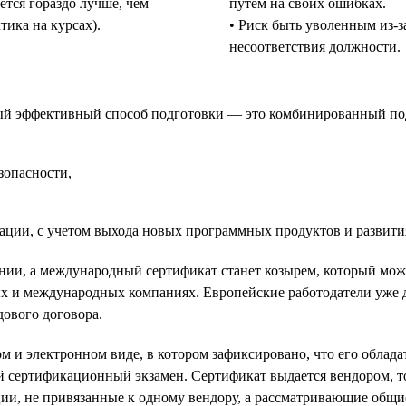
ется гораздо лучше, чем
путем на своих ошибках.
тика на курсах).
• Риск быть уволенным из-з
несоответствия должности.
мый эффективный способ подготовки — это комбинированный подх
зопасности,
ции, с учетом выхода новых программных продуктов и развити
нии, а международный сертификат станет козырем, который мож
ых и международных компаниях. Европейские работодатели уже
ового договора.
 и электронном виде, в котором зафиксировано, что его облада
й сертификационный экзамен. Сертификат выдается вендором, 
ации, не привязанные к одному вендору, а рассматривающие общ