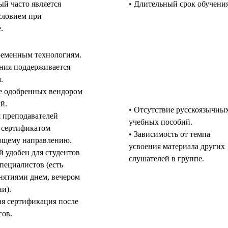
ый часто является
• Длительный срок обучения
словием при
.
ременным технологиям.
ения поддерживается
.
е одобренных вендором
й.
• Отсутствие русскоязычны
 преподавателей
учебных пособий.
 сертификатом
• Зависимость от темпа
ющему направлению.
усвоения материала других
й удобен для студентов
слушателей в группе.
пециалистов (есть
нятиями днем, вечером
и).
я сертификация после
сов.