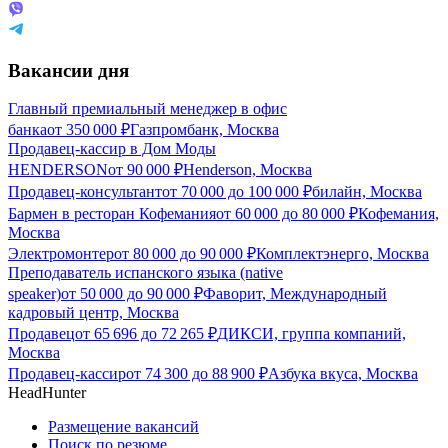
Вакансии дня
Главный премиальный менеджер в офис
банка
от
350 000
₽
Газпромбанк, Москва
Продавец-кассир в Дом Моды
HENDERSON
от
90 000
₽
Henderson, Москва
Продавец-консультант
от
70 000
до
100 000
₽
билайн, Москва
Бармен в ресторан Кофемания
от
60 000
до
80 000
₽
Кофемания,
Москва
Электромонтер
от
80 000
до
90 000
₽
Комплектэнерго, Москва
Преподаватель испанского языка (native
speaker)
от
50 000
до
90 000
₽
Фаворит, Международный
кадровый центр, Москва
Продавец
от
65 696
до
72 265
₽
ДИКСИ, группа компаний,
Москва
Продавец-кассир
от
74 300
до
88 900
₽
Азбука вкуса, Москва
HeadHunter
Размещение вакансий
Поиск по резюме