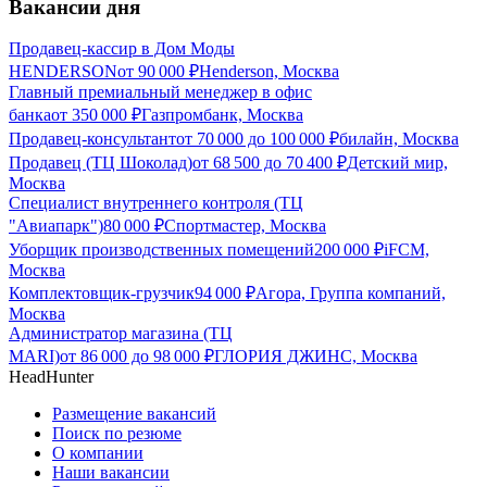
Вакансии дня
Продавец-кассир в Дом Моды
HENDERSON
от
90 000
₽
Henderson, Москва
Главный премиальный менеджер в офис
банка
от
350 000
₽
Газпромбанк, Москва
Продавец-консультант
от
70 000
до
100 000
₽
билайн, Москва
Продавец (ТЦ Шоколад)
от
68 500
до
70 400
₽
Детский мир,
Москва
Специалист внутреннего контроля (ТЦ
"Авиапарк")
80 000
₽
Спортмастер, Москва
Уборщик производственных помещений
200 000
₽
iFCM,
Москва
Комплектовщик-грузчик
94 000
₽
Агора, Группа компаний,
Москва
Администратор магазина (ТЦ
MARI)
от
86 000
до
98 000
₽
ГЛОРИЯ ДЖИНС, Москва
HeadHunter
Размещение вакансий
Поиск по резюме
О компании
Наши вакансии