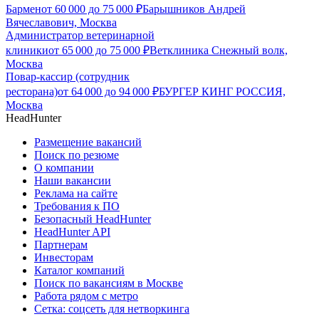
Бармен
от
60 000
до
75 000
₽
Барышников Андрей
Вячеславович, Москва
Администратор ветеринарной
клиники
от
65 000
до
75 000
₽
Ветклиника Снежный волк,
Москва
Повар-кассир (сотрудник
ресторана)
от
64 000
до
94 000
₽
БУРГЕР КИНГ РОССИЯ,
Москва
HeadHunter
Размещение вакансий
Поиск по резюме
О компании
Наши вакансии
Реклама на сайте
Требования к ПО
Безопасный HeadHunter
HeadHunter API
Партнерам
Инвесторам
Каталог компаний
Поиск по вакансиям в Москве
Работа рядом с метро
Сетка: соцсеть для нетворкинга