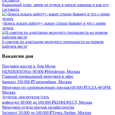
Карьерный план: зачем он нужен в начале карьеры и как его
составить
«Боюсь искать работу»: какие страхи бывают и что с ними
делать
6 советов по адаптации молодого специалиста на первом
рабочем месте
Вакансии дня
Продавец-кассир в Дом Моды
HENDERSON
от
90 000
₽
Henderson, Москва
Главный премиальный менеджер в офис
банка
от
350 000
₽
Газпромбанк, Москва
Менеджер по сопровождению продаж
100 000
₽
ГАЛА-ФОРМ,
Москва
Аудитор -инструктор (сеть
кофеен)
от
80 000
до
100 000
₽
КОФЕФЕСТ, Москва
Менеджер отдела продаж онлайн-центра
Secrets
от
50 000
до
100 000
₽
Точка Любви, Москва