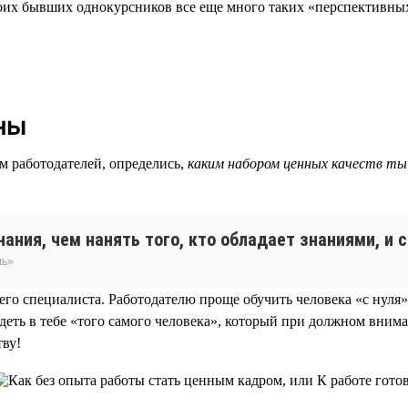
моих бывших однокурсников все еще много таких «перспективных
ны
м работодателей, определись,
каким набором ценных качеств ты
ания, чем нанять того, кто обладает знаниями, и с
ль»
го специалиста. Работодателю проще обучить человека «с нуля»
деть в тебе «того самого человека», который при должном вним
тву!