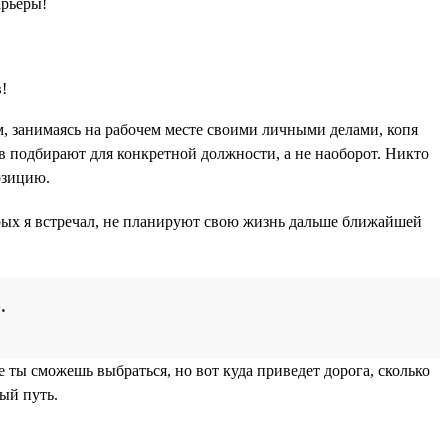
арьеры!
м, занимаясь на рабочем месте своими личными делами, копя
ов подбирают для конкретной должности, а не наоборот. Никто
озицию.
орых я встречал, не планируют свою жизнь дальше ближайшей
.
е ты сможешь выбраться, но вот куда приведет дорога, сколько
ный путь.