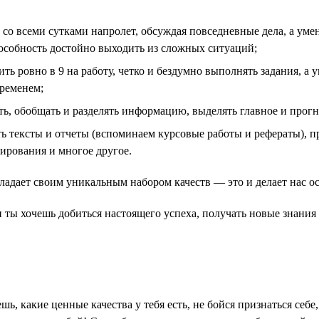
со всеми сутками напролет, обсуждая повседневные дела, а умен
пособность достойно выходить из сложных ситуаций;
ть ровно в 9 на работу, четко и бездумно выполнять задания, а 
временем;
, обобщать и разделять информацию, выделять главное и прогн
 тексты и отчеты (вспоминаем курсовые работы и рефераты), пр
мирования и многое другое.
бладает своим уникальным набором качеств — это и делает нас 
сли ты хочешь добиться настоящего успеха, получать новые знани
ешь, какие ценные качества у тебя есть, не бойся признаться се