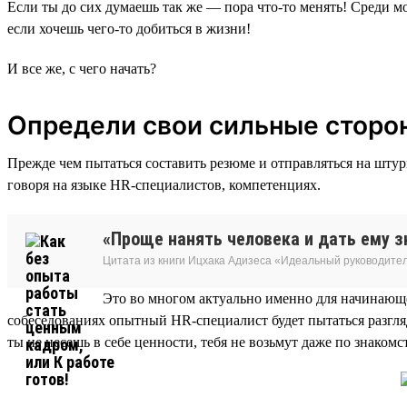
Если ты до сих думаешь так же — пора что-то менять! Среди 
если хочешь чего-то добиться в жизни!
И все же, с чего начать?
Определи свои сильные сторо
Прежде чем пытаться составить резюме и отправляться на штур
говоря на языке HR-специалистов, компетенциях.
«Проще нанять человека и дать ему зн
Цитата из книги Ицхака Адизеса «Идеальный руководите
Это во многом актуально именно для начинающе
собеседованиях опытный HR-специалист будет пытаться разгля
ты не несешь в себе ценности, тебя не возьмут даже по знакомс