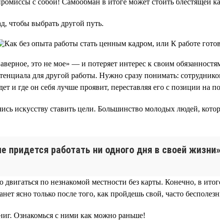
мпромиссы с собой! Самообман в итоге может стоить блестящей к
ад, чтобы выбрать другой путь.
аверное, это не мое» — и потеряет интерес к своим обязанностя
потенциала для другой работы. Нужно сразу понимать: сотрудник
дет и где он себя лучше проявит, переставляя его с позиции на п
учись искусству ставить цели. Большинство молодых людей, кот
не придется работать ни одного дня в своей жизни»
 двигаться по незнакомой местности без карты. Конечно, в итог
анет ясно только после того, как пройдешь свой, часто бесполез
ниг. Ознакомься с ними как можно раньше!