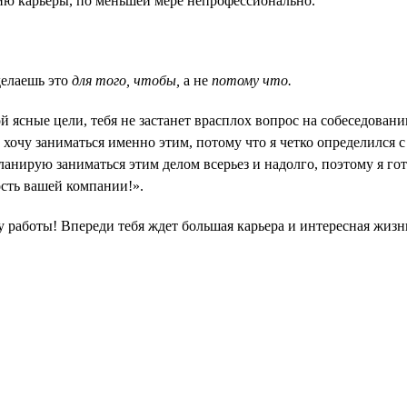
ию карьеры, по меньшей мере непрофессионально.
делаешь это
для того, чтобы,
а не
потому что.
 ясные цели, тебя не застанет врасплох вопрос на собеседован
хочу заниматься именно этим, потому что я четко определился с
планирую заниматься этим делом всерьез и надолго, поэтому я го
сть вашей компании!».
 работы! Впереди тебя ждет большая карьера и интересная жизн