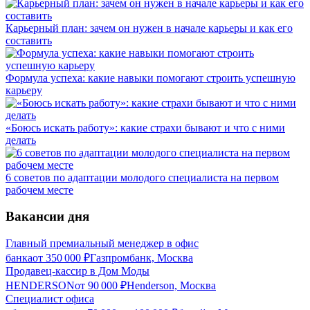
Карьерный план: зачем он нужен в начале карьеры и как его
составить
Формула успеха: какие навыки помогают строить успешную
карьеру
«Боюсь искать работу»: какие страхи бывают и что с ними
делать
6 советов по адаптации молодого специалиста на первом
рабочем месте
Вакансии дня
Главный премиальный менеджер в офис
банка
от
350 000
₽
Газпромбанк, Москва
Продавец-кассир в Дом Моды
HENDERSON
от
90 000
₽
Henderson, Москва
Специалист офиса