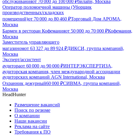
обслуживания
от
70 000
до
100 000
₽
билайн, Москва
Оператор поломоечной машины (Уборщик
производственных/складских
помещений)
от
70 000
до
80 460
₽
Торговый Дом АРОМА,
Москва
Бармен в ресторан Кофемания
от
50 000
до
70 000
₽
Кофемания,
Москва
Заместитель управляющего
магазином
от
63 327
до
89 924
₽
ДИКСИ, группа компаний,
Москва
Эксперт/ассистент
аудитора
от
60 000
до
90 000
₽
ИНТЕРЭКСПЕРТИЗА,
аудиторская компания, член международной ассоциации
аудиторских компаний AGN International, Москва
Охранник дежурный
60 000
₽
СИВМА, группа компаний,
Москва
HeadHunter
Размещение вакансий
Поиск по резюме
О компании
Наши вакансии
Реклама на сайте
Требования к ПО