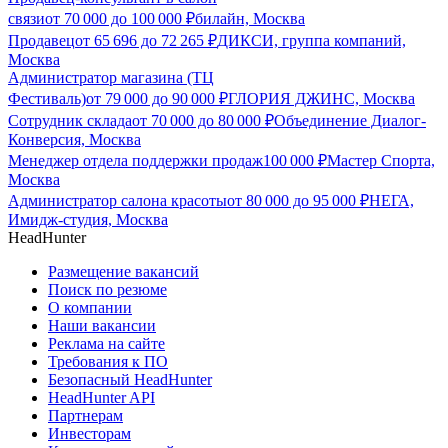
связи
от
70 000
до
100 000
₽
билайн, Москва
Продавец
от
65 696
до
72 265
₽
ДИКСИ, группа компаний,
Москва
Администратор магазина (ТЦ
Фестиваль)
от
79 000
до
90 000
₽
ГЛОРИЯ ДЖИНС, Москва
Сотрудник склада
от
70 000
до
80 000
₽
Объединение Диалог-
Конверсия, Москва
Менеджер отдела поддержки продаж
100 000
₽
Мастер Спорта,
Москва
Администратор салона красоты
от
80 000
до
95 000
₽
НЕГА,
Имидж-студия, Москва
HeadHunter
Размещение вакансий
Поиск по резюме
О компании
Наши вакансии
Реклама на сайте
Требования к ПО
Безопасный HeadHunter
HeadHunter API
Партнерам
Инвесторам