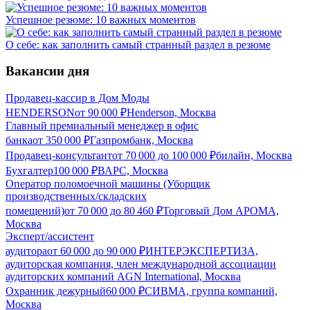
Успешное резюме: 10 важных моментов
О себе: как заполнить самый странный раздел в резюме
Вакансии дня
Продавец-кассир в Дом Моды
HENDERSON
от
90 000
₽
Henderson, Москва
Главный премиальный менеджер в офис
банка
от
350 000
₽
Газпромбанк, Москва
Продавец-консультант
от
70 000
до
100 000
₽
билайн, Москва
Бухгалтер
100 000
₽
ВАРС, Москва
Оператор поломоечной машины (Уборщик
производственных/складских
помещений)
от
70 000
до
80 460
₽
Торговый Дом АРОМА,
Москва
Эксперт/ассистент
аудитора
от
60 000
до
90 000
₽
ИНТЕРЭКСПЕРТИЗА,
аудиторская компания, член международной ассоциации
аудиторских компаний AGN International, Москва
Охранник дежурный
60 000
₽
СИВМА, группа компаний,
Москва