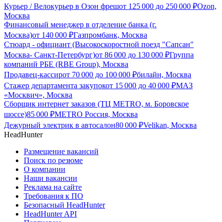
Курьер / Велокурьер в Озон фреш
от
125 000
до
250 000
₽
Ozon,
Москва
Финансовый менеджер в отделение банка (г.
Москва)
от
140 000
₽
Газпромбанк, Москва
Стюард - официант (Высокоскоростной поезд "Сапсан"
Москва- Санкт-Петербург)
от
86 000
до
130 000
₽
Группа
компаний РБЕ (RBE Group), Москва
Продавец-кассир
от
70 000
до
100 000
₽
билайн, Москва
Стажер департамента закупок
от
15 000
до
40 000
₽
МАЗ
«Москвич», Москва
Сборщик интернет заказов (ТЦ METRO, м. Боровское
шоссе)
85 000
₽
METRO Россия, Москва
Дежурный электрик в автосалон
80 000
₽
Velikan, Москва
HeadHunter
Размещение вакансий
Поиск по резюме
О компании
Наши вакансии
Реклама на сайте
Требования к ПО
Безопасный HeadHunter
HeadHunter API