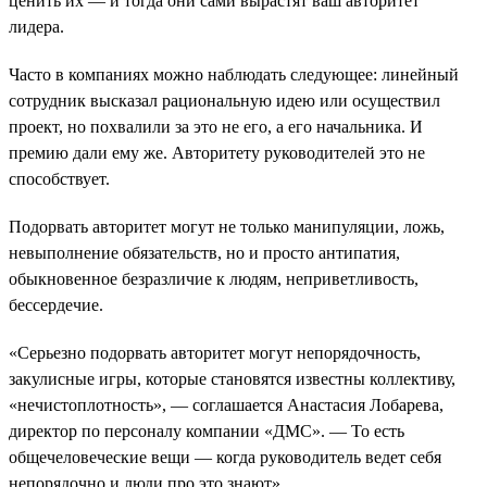
ценить их — и тогда они сами вырастят ваш авторитет
лидера.
Часто в компаниях можно наблюдать следующее: линейный
сотрудник высказал рациональную идею или осуществил
проект, но похвалили за это не его, а его начальника. И
премию дали ему же. Авторитету руководителей это не
способствует.
Подорвать авторитет могут не только манипуляции, ложь,
невыполнение обязательств, но и просто антипатия,
обыкновенное безразличие к людям, неприветливость,
бессердечие.
«Серьезно подорвать авторитет могут непорядочность,
закулисные игры, которые становятся известны коллективу,
«нечистоплотность», — соглашается Анастасия Лобарева,
директор по персоналу компании «ДМС». — То есть
общечеловеческие вещи — когда руководитель ведет себя
непорядочно и люди про это знают».