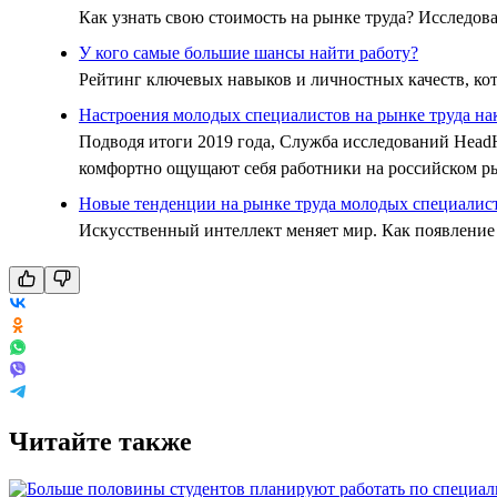
Как узнать свою стоимость на рынке труда? Исследова
У кого самые большие шансы найти работу?
Рейтинг ключевых навыков и личностных качеств, кот
Настроения молодых специалистов на рынке труда нак
Подводя итоги 2019 года, Служба исследований HeadHu
комфортно ощущают себя работники на российском ры
Новые тенденции на рынке труда молодых специалист
Искусственный интеллект меняет мир. Как появление 
Читайте также