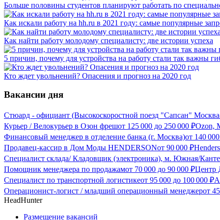
Больше половины студентов планируют работать по специальн
Как искали работу на hh.ru в 2021 году: самые популярные зап
Как найти работу молодому специалисту: две истории успеха
5 причин, почему для устройства на работу стали так важны г
Кто ждет увольнений? Опасения и прогноз на 2020 год
Вакансии дня
Стюард - официант (Высокоскоростной поезд "Сапсан" Москва
Курьер / Велокурьер в Озон фреш
от
125 000
до
250 000
₽
Ozon, 
Финансовый менеджер в отделение банка (г. Москва)
от
140 000
Продавец-кассир в Дом Моды HENDERSON
от
90 000
₽
Hender
Специалист склада/ Кладовщик (электроника), м. Южная/Канте
Помощник менеджера по продажам
от
70 000
до
90 000
₽
Центр 
Специалист по транспортной логистике
от
95 000
до
100 000
₽
А
Операционист-логист / младший операционный менеджер
от
45
HeadHunter
Размещение вакансий