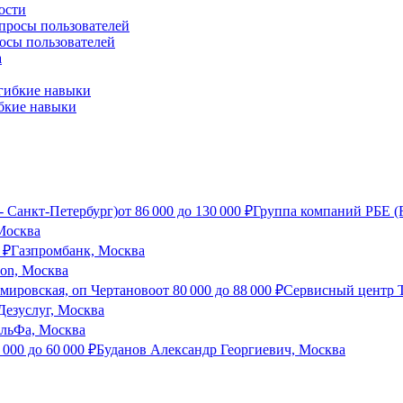
ости
росы пользователей
ибкие навыки
- Санкт-Петербург)
от
86 000
до
130 000
₽
Группа компаний РБЕ (
Москва
₽
Газпромбанк, Москва
son, Москва
мировская, оп Чертаново
от
80 000
до
88 000
₽
Сервисный центр Т
Дезуслуг, Москва
льФа, Москва
 000
до
60 000
₽
Буданов Александр Георгиевич, Москва