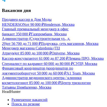
Вакансии дня
Продавец-кассир в Дом Моды
HENDERSON
от
90 000
₽
Henderson, Москва
Главный премиальный менеджер в офис
банка
от
350 000
₽
Газпромбанк, Москва
Администратор (Судостроительная ул., д.
29)
от
56 700
до
71 000
₽
Подружка, сеть магазинов, Москва
Менеджер магазина Calzedonia (ТЦ
Атриум)
от
85 000
до
100 000
₽
Oniverse, Москва
Кассир-консультант
от
61 000
до
87 200
₽
Лемана ПРО, Москва
Специалист по кадрам
от
60 000
до
80 000
₽
СУПР, Москва
Финансовый координатор (координатор по
документообороту
от
50 000
до
60 000
₽
A1 Team, Москва
Администратор медицинского центра / клиники
косметологии
от
85 000
до
100 000
₽
Центр трихологии
Татьяны Цимбаленко, Москва
HeadHunter
Размещение вакансий
Поиск по резюме