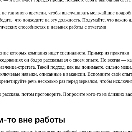
 не так много времени, чтобы выслушивать мельчайшие подробн
дить, что подходите на эту должность. Подумайте, что важно дл
ических способностях и навыках работы с отчетами.
решение которых компания ищет специалиста. Пример из практик
седованиях он бодро рассказывал о своем опыте. Но всегда — к
авленца-стратега. Такой подход, как вы понимаете, сильно меша
ключевые навыки, описанные в вакансии. Вспомните свой опыт 
Порепетируйте речь несколько раз перед зеркалом, чтобы исключи
рассказа, потом проговорите. Попросите кого-то из близких вас
ем-то вне работы
их сферах жизни (не только на работе), это может стать частью 