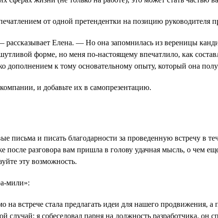
печатлением от одной претендентки на позицию руководителя п
рассказывает Елена. — Но она запомнилась из вереницы кандида
тливой форме, но меня по-настоящему впечатлило, как составлен
ько дополнением к тому основательному опыту, который она получ
компании, и добавьте их в самопрезентацию.
вые письма и писать благодарности за проведенную встречу в те
 после разговора вам пришла в голову удачная мысль, о чем еще
зуйте эту возможность.
ра-мили»:
 на встрече стала предлагать идеи для нашего продвижения, а 
й случай: я собеседовал парня на должность разработчика, он сп