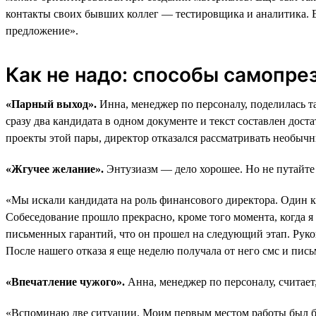
контакты своих бывших коллег — тестировщика и аналитика. Ес
предложение».
Как не надо: способы самопре
«Парный выход».
Инна, менеджер по персоналу, поделилась т
сразу два кандидата в одном документе и текст составлен до
проекты этой пары, директор отказался рассматривать необычн
«Жгучее желание».
Энтузиазм — дело хорошее. Но не путайте 
«Мы искали кандидата на роль финансового директора. Один
Собеседование прошло прекрасно, кроме того момента, когда я
письменных гарантий, что он прошел на следующий этап. Руков
После нашего отказа я еще неделю получала от него смс и пись
«Впечатление чужого».
Анна, менеджер по персоналу, считает
«Вспоминаю две ситуации. Моим первым местом работы был ба