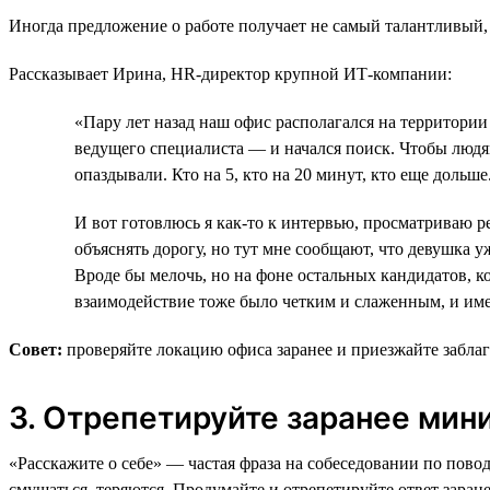
Иногда предложение о работе получает не самый талантливый,
Рассказывает Ирина, HR-директор крупной ИТ-компании:
«Пару лет назад наш офис располагался на территори
ведущего специалиста — и начался поиск. Чтобы людям
опаздывали. Кто на 5, кто на 20 минут, кто еще дольш
И вот готовлюсь я как-то к интервью, просматриваю р
объяснять дорогу, но тут мне сообщают, что девушка у
Вроде бы мелочь, но на фоне остальных кандидатов, 
взаимодействие тоже было четким и слаженным, и име
Совет:
проверяйте локацию офиса заранее и приезжайте забла
3. Отрепетируйте заранее ми
«Расскажите о себе» — частая фраза на собеседовании по пово
смущаться, теряются. Продумайте и отрепетируйте ответ заране