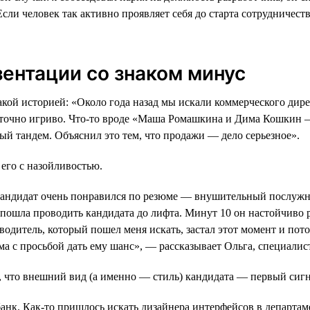
ли человек так активно проявляет себя до старта сотрудничеств
зентации со знаком минус
акой историей: «Около года назад мы искали коммерческого ди
статочно игриво. Что-то вроде «Маша Ромашкина и Дима Кошкин
ый тандем. Объяснил это тем, что продажи — дело серьезное».
его с назойливостью.
 кандидат очень понравился по резюме — внушительный послуж
 пошла проводить кандидата до лифта. Минут 10 он настойчиво р
одитель, который пошел меня искать, застал этот момент и пото
ма с просьбой дать ему шанс», — рассказывает Ольга, специалис
, что внешний вид (а именно — стиль) кандидата — первый сиг
нк. Как-то пришлось искать дизайнера интерфейсов в департам