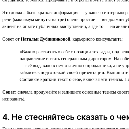
Это должна быть краткая информация — у вашего интервьюера
речи (максимум минуты на три) очень простое — вы должны убе
акцент на опыте публичных выступлений, а где-то — на аналит
Совет от
Натальи Дубинниковой
, карьерного консультанта:
«Важно рассказать о себе с позиции тех задач, под 
направление и стать генеральным директором. На собе
— всё выдавало в нем отличного продажника, а не упр
займитесь подготовкой своей презентации. Выпишите 
Составьте краткий текст о себе, включая эти тезисы. 
Совет:
сначала продумайте и запишите основные тезисы своего 
исправить).
4. Не стесняйтесь сказать о ч
Если у вас есть навыки, которые вы активно применяете в друг