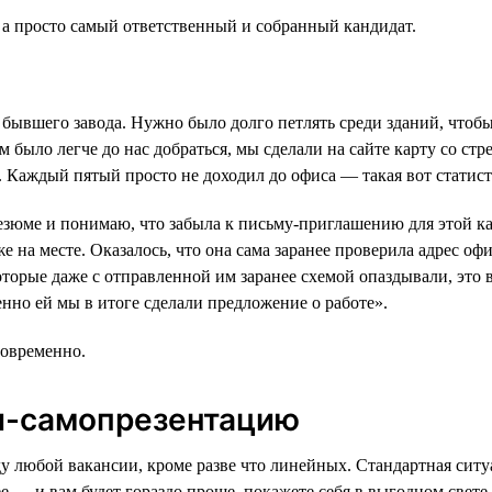
 а просто самый ответственный и собранный кандидат.
и бывшего завода. Нужно было долго петлять среди зданий, что
 было легче до нас добраться, мы сделали на сайте карту со ст
е. Каждый пятый просто не доходил до офиса — такая вот статист
езюме и понимаю, что забыла к письму-приглашению для этой ка
же на месте. Оказалось, что она сама заранее проверила адрес оф
которые даже с отправленной им заранее схемой опаздывали, эт
нно ей мы в итоге сделали предложение о работе».
говременно.
ни-самопрезентацию
ду любой вакансии, кроме разве что линейных. Стандартная ситу
е — и вам будет гораздо проще, покажете себя в выгодном свете