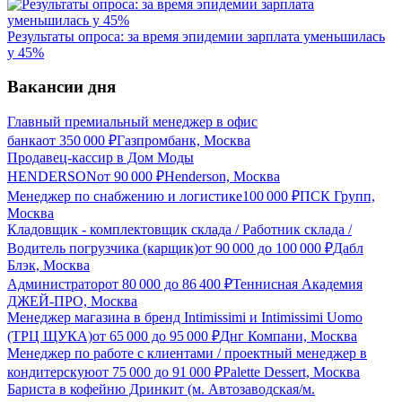
Результаты опроса: за время эпидемии зарплата уменьшилась
у 45%
Вакансии дня
Главный премиальный менеджер в офис
банка
от
350 000
₽
Газпромбанк, Москва
Продавец-кассир в Дом Моды
HENDERSON
от
90 000
₽
Henderson, Москва
Менеджер по снабжению и логистике
100 000
₽
ПСК Групп,
Москва
Кладовщик - комплектовщик склада / Работник склада /
Водитель погрузчика (карщик)
от
90 000
до
100 000
₽
Дабл
Блэк, Москва
Администратор
от
80 000
до
86 400
₽
Теннисная Академия
ДЖЕЙ-ПРО, Москва
Менеджер магазина в бренд Intimissimi и Intimissimi Uomo
(ТРЦ ЩУКА)
от
65 000
до
95 000
₽
Днг Компани, Москва
Менеджер по работе с клиентами / проектный менеджер в
кондитерскую
от
75 000
до
91 000
₽
Palette Dessert, Москва
Бариста в кофейню Дринкит (м. Автозаводская/м.