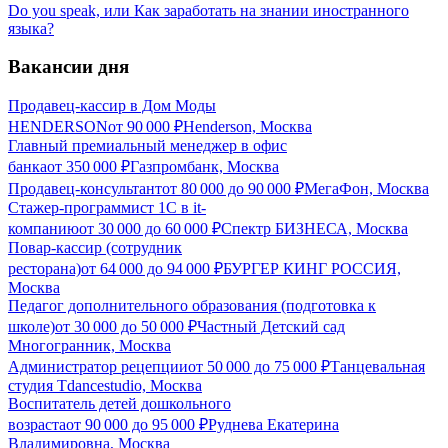
Do you speak, или Как заработать на знании иностранного
языка?
Вакансии дня
Продавец-кассир в Дом Моды
HENDERSON
от
90 000
₽
Henderson, Москва
Главный премиальный менеджер в офис
банка
от
350 000
₽
Газпромбанк, Москва
Продавец-консультант
от
80 000
до
90 000
₽
МегаФон, Москва
Стажер-программист 1С в it-
компанию
от
30 000
до
60 000
₽
Спектр БИЗНЕСА, Москва
Повар-кассир (сотрудник
ресторана)
от
64 000
до
94 000
₽
БУРГЕР КИНГ РОССИЯ,
Москва
Педагог дополнительного образования (подготовка к
школе)
от
30 000
до
50 000
₽
Частный Детский сад
Многогранник, Москва
Администратор рецепции
от
50 000
до
75 000
₽
Танцевальная
студия Tdancestudio, Москва
Воспитатель детей дошкольного
возраста
от
90 000
до
95 000
₽
Руднева Екатерина
Владимировна, Москва