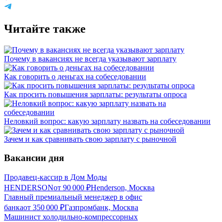
Читайте также
Почему в вакансиях не всегда указывают зарплату
Как говорить о деньгах на собеседовании
Как просить повышения зарплаты: результаты опроса
Неловкий вопрос: какую зарплату назвать на собеседовании
Зачем и как сравнивать свою зарплату с рыночной
Вакансии дня
Продавец-кассир в Дом Моды
HENDERSON
от
90 000
₽
Henderson, Москва
Главный премиальный менеджер в офис
банка
от
350 000
₽
Газпромбанк, Москва
Машинист холодильно-компрессорных