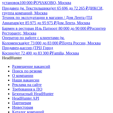
установок
100 000
₽
ОЧАКОВО, Москва
Продавец (м. Текстильщики)
от
65 696
до
72 265
₽
ДИКСИ,
группа компаний, Москва
Техник по эксплуатации в магазин / Дом Лента (ТЦ
Авиапарк)
от
85 975
до
95 975
₽
Дом Лента, Москва
Бармен в ресторан Иль Патио
от
80 000
до
90 000
₽
Росинтер
Ресторантс, Москва
Оператор по работе с клиентами (м.
Коломенская)
от
73 000
до
83 000
₽
Почта России, Москва
Продавец-кассир (ТРЦ Город
Косино)
от
72 400
до
83 300
₽
Familia, Москва
HeadHunter
Размещение вакансий
Поиск по резюме
О компании
Наши вакансии
Реклама на сайте
Требования к ПО
Безопасный HeadHunter
HeadHunter API
Партнерам
Инвесторам
Каталог компаний