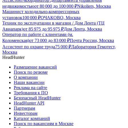
Ассистент-координатор Департамента управления
недвижимостью
от
80 000
до
100 000
₽
Nikoliers, Москва
Машинист холодильно-компрессорных
установок
100 000
₽
ОЧАКОВО, Москва
Техник по эксплуатации в магазин / Дом Лента (ТЦ
Авиапарк)
от
85 975
до
95 975
₽
Дом Лента, Москва
Оператор по работе с клиентами (м.
Коломенская)
от
73 000
до
83 000
₽
Почта России, Москва
Ассистент по охране труда
75 000
₽
Лаборатория Гемотест,
Москва
HeadHunter
Размещение вакансий
Поиск по резюме
О компании
Наши вакансии
Реклама на сайте
Требования к ПО
Безопасный HeadHunter
HeadHunter API
Партнерам
Инвесторам
Каталог компаний
Поиск по вакансиям в Москве