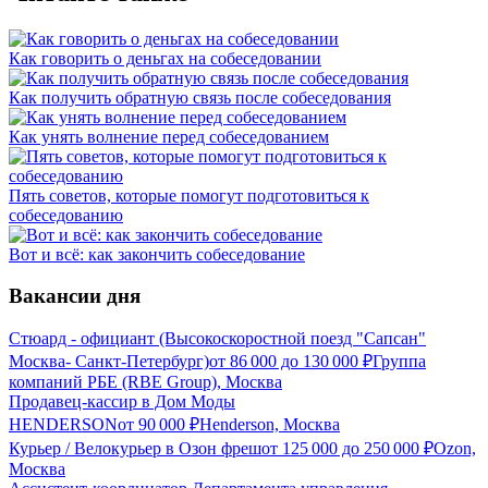
Как говорить о деньгах на собеседовании
Как получить обратную связь после собеседования
Как унять волнение перед собеседованием
Пять советов, которые помогут подготовиться к
собеседованию
Вот и всё: как закончить собеседование
Вакансии дня
Стюард - официант (Высокоскоростной поезд "Сапсан"
Москва- Санкт-Петербург)
от
86 000
до
130 000
₽
Группа
компаний РБЕ (RBE Group), Москва
Продавец-кассир в Дом Моды
HENDERSON
от
90 000
₽
Henderson, Москва
Курьер / Велокурьер в Озон фреш
от
125 000
до
250 000
₽
Ozon,
Москва