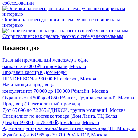
собеседовании
Ошибки на собеседовании: о чем лучше не говорить на
интервью
Сторителлинг: как сделать рассказ о себе увлекательным
Вакансии дня
Главный премиальный менеджер в офис
банка
от
350 000
₽
Газпромбанк, Москва
Продавец-кассир в Дом Моды
HENDERSON
от
90 000
₽
Henderson, Москва
Начинающий продавец-
консультант
от
70 000
до
100 000
₽
билайн, Москва
Охранник
от
4 500
до
4 850
₽
Ангел, Группа компаний, Москва
Продавец (Электролитный проезд, д
7)
от
65 696
до
72 265
₽
ДИКСИ, группа компаний, Москва
Специалист по доставке товара (Дом Лента, ТЦ Белая
Дача)
от
69 300
до
76 230
₽
Дом Лента, Москва
Администратор магазина/Заместитель директора (ТЦ Миля, м.
Жулебино)
от
68 965
до
79 310
₽
ФАКТОР, Москва