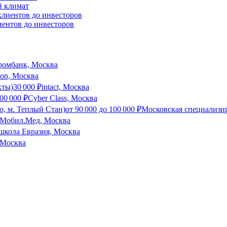
й климат
иентов до инвесторов
ромбанк, Москва
son, Москва
кты)
30 000
₽
intact, Москва
00 000
₽
Cyber Class, Москва
о, м. Теплый Стан)
от
90 000
до
100 000
₽
Московская специализи
Мобил.Мед, Москва
школа Евразия, Москва
Москва