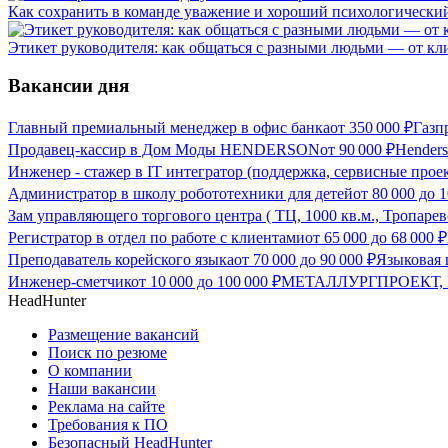
Как сохранить в команде уважение и хороший психологически
Этикет руководителя: как общаться с разными людьми — от кл
Вакансии дня
Главный премиальный менеджер в офис банка
от
350 000
₽
Газп
Продавец-кассир в Дом Моды HENDERSON
от
90 000
₽
Hender
Инженер - стажер в IT интегратор (поддержка, сервисные прое
Администратор в школу робототехники для детей
от
80 000
до
1
Зам управляющего торгового центра ( ТЦ, 1000 кв.м., Тропарев
Регистратор в отдел по работе с клиентами
от
65 000
до
68 000
₽
Преподаватель корейского языка
от
70 000
до
90 000
₽
Языковая 
Инженер-сметчик
от
10 000
до
100 000
₽
МЕТАЛЛУРГПРОЕКТ, 
HeadHunter
Размещение вакансий
Поиск по резюме
О компании
Наши вакансии
Реклама на сайте
Требования к ПО
Безопасный HeadHunter