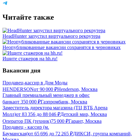
Читайте также
HeadHunter запустил виртуального рекрутера
Неопубликованные вакансии сохранятся в черновиках
Ищите стажеров на hh.ru!
Вакансии дня
Продавец-кассир в Дом Моды
HENDERSON
от
90 000
₽
Henderson, Москва
Главный премиальный менеджер в офис
банка
от
350 000
₽
Газпромбанк, Москва
Заместитель директора магазина (ТЦ ВТБ Арена
Молл)
от
83 356
до
88 046
₽
Детский мир, Москва
Оператор ПК (техник)
75 000
₽
Гарант, Москва
Продавец - кассир (м.
Бауманская)
от
65 696
до
72 265
₽
ДИКСИ, группа компаний,
Москва