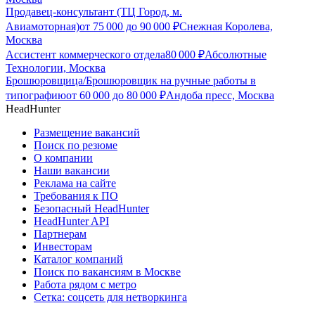
Продавец-консультант (ТЦ Город, м.
Авиамоторная)
от
75 000
до
90 000
₽
Снежная Королева,
Москва
Ассистент коммерческого отдела
80 000
₽
Абсолютные
Технологии, Москва
Брошюровщица/Брошюровщик на ручные работы в
типографию
от
60 000
до
80 000
₽
Андоба пресс, Москва
HeadHunter
Размещение вакансий
Поиск по резюме
О компании
Наши вакансии
Реклама на сайте
Требования к ПО
Безопасный HeadHunter
HeadHunter API
Партнерам
Инвесторам
Каталог компаний
Поиск по вакансиям в Москве
Работа рядом с метро
Сетка: соцсеть для нетворкинга