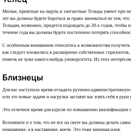
Милые, приятные на ощупь и элегантные Тельцы умеют при нео
лет вы должны будете бороться за право заниматься не тем, что
Тельцам, возможно, придется подождать до 20-х годов, чтобы 
течение года вы должны будете постепенно потерять способность
С особенным вниманием отнеситесь к возможностям получить д
как следует вложились в расширение собственных горизонтов, 
помочь не хуже какого-нибудь университета. Из этих интересо
Близнецы
Для вас наступило время отладить рутинно-административную 
или это новые задачи и нагрузки заставят вас взять себя в рук
Это отличное время для курсов по повышению квалификации ил
Вспомните и о том, что не все на свете вы должны делать само
помощнике, а в наставнике, коуче. Это тоже хорошая идея.