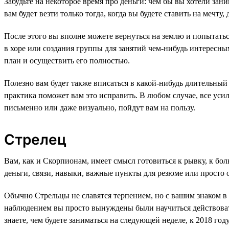
Забудьте на некоторое время про деньги: чем бы вы хотели зан
вам будет везти только тогда, когда вы будете ставить на мечту,
После этого вы вполне можете вернуться на землю и попытать
в хоре или создания группы для занятий чем-нибудь интересн
план и осуществить его полностью.
Полезно вам будет также вписаться в какой-нибудь длительный
практика поможет вам это исправить. В любом случае, все уси
письменно или даже визуально, пойдут вам на пользу.
Стрелец
Вам, как и Скорпионам, имеет смысл готовиться к рывку, к бо
деньги, связи, навыки, важные пункты для резюме или просто 
Обычно Стрельцы не славятся терпением, но с вашим знаком в 
наблюдением вы просто вынуждены были научиться действовать 
знаете, чем будете заниматься на следующей неделе, к 2018 го