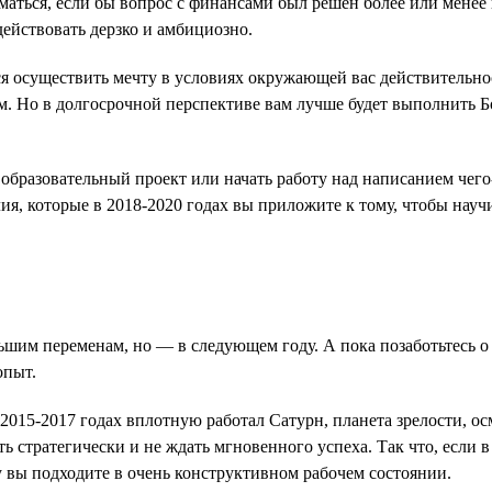
иматься, если бы вопрос с финансами был решен более или менее 
 действовать дерзко и амбициозно.
ся осуществить мечту в условиях окружающей вас действительно
ым. Но в долгосрочной перспективе вам лучше будет выполнить
 образовательный проект или начать работу над написанием чег
лия, которые в 2018-2020 годах вы приложите к тому, чтобы нау
льшим переменам, но — в следующем году. А пока позаботьтесь о
опыт.
2015-2017 годах вплотную работал Сатурн, планета зрелости, ос
стратегически и не ждать мгновенного успеха. Так что, если в 
ду вы подходите в очень конструктивном рабочем состоянии.