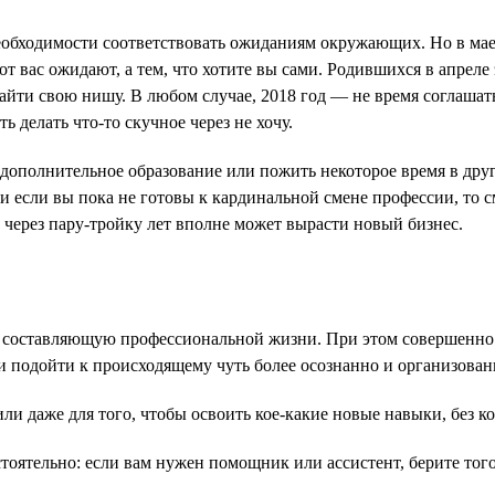
бходимости соответствовать ожиданиям окружающих. Но в мае 2
 от вас ожидают, а тем, что хотите вы сами. Родившихся в апрел
найти свою нишу. В любом случае, 2018 год — не время соглашат
 делать что-то скучное через не хочу.
ополнительное образование или пожить некоторое время в друго
и если вы пока не готовы к кардинальной смене профессии, то 
в через пару-тройку лет вполне может вырасти новый бизнес.
составляющую профессиональной жизни. При этом совершенно не
и и подойти к происходящему чуть более осознанно и организован
и даже для того, чтобы освоить кое-какие новые навыки, без к
стоятельно: если вам нужен помощник или ассистент, берите того