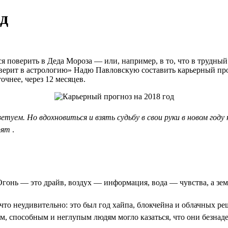
од
тся поверить в Деда Мороза — или, например, в то, что в трудн
 верит в астрологию» Надю Павловскую составить карьерный прог
очнее, через 12 месяцев.
ветуем. Но вдохновиться и взять судьбу в свои руки в новом го
брят
.
. Огонь — это драйв, воздух — информация, вода — чувства, а з
что неудивительно: это был год хайпа, блокчейна и облачных р
м, способным и неглупым людям могло казаться, что они безнаде