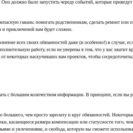
. Оно должно было запустить череду событий, которые приведут 
зопасную гавань: помогать родственникам, сделать ремонт или пе
в и приключений вам будет сложно.
нение всех своих обязанностей даже (и особенно!) в случае, ес
ополнительную работу, если не уверены в том, что у вас хватит 
я от некоторых наскучивших вам проектов, чтобы сосредоточиться
ать с большим количеством информации. В принципе, если вы реш
то большего, чем просто зарплату и круг обязанностей. Некотор
и, касающиеся размера компенсации или статусности того, чем 
ьями и увлечениями, и свобода, которую вы сможете использоват