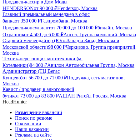
Продавец-кассир в Дом Моды
HENDERSON
от
90 000
₽
Henderson, Москва
Главный премиальный менеджер в офис
банка
от
350 000
₽
Газпромбанк, Москва
Продавец-консультант
от
70 000
до
100 000
₽
билайн, Москва
Охранник
от
4 500
до
6 000
₽
Ангел, Группа компаний, Москва
Старший мерчендайзер (Юго-Запад и Запад Москвы и
Московской области)
98 000
₽
Черкизово, Группа предприятий,
Москва
Техник-перегонщик мототехники (м.
Котельники)
84 000
₽
Авилон Автомобильная Группа, Москва
Администратор (ТЦ Вегас
Кунцево)
от
56 700
до
71 000
₽
Подружка, сеть магазинов,
Москва
Кавист / продавец в алкогольный
бутик
от
73 000
до
83 800
₽
АШАН Ритейл Россия, Москва
HeadHunter
Размещение вакансий
Поиск по резюме
О компании
Наши вакансии
Реклама на сайте