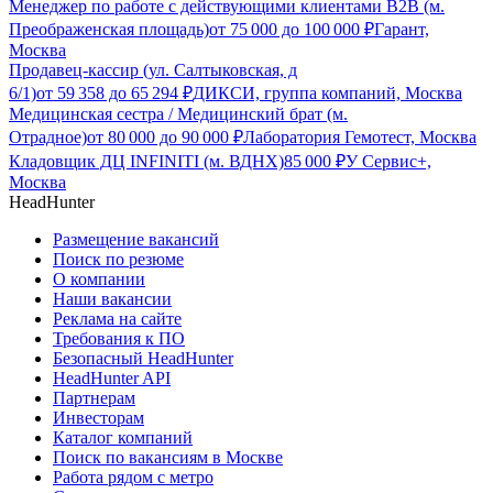
Менеджер по работе с действующими клиентами B2B (м.
Преображенская площадь)
от
75 000
до
100 000
₽
Гарант,
Москва
Продавец-кассир (ул. Салтыковская, д
6/1)
от
59 358
до
65 294
₽
ДИКСИ, группа компаний, Москва
Медицинская сестра / Медицинский брат (м.
Отрадное)
от
80 000
до
90 000
₽
Лаборатория Гемотест, Москва
Кладовщик ДЦ INFINITI (м. ВДНХ)
85 000
₽
У Сервис+,
Москва
HeadHunter
Размещение вакансий
Поиск по резюме
О компании
Наши вакансии
Реклама на сайте
Требования к ПО
Безопасный HeadHunter
HeadHunter API
Партнерам
Инвесторам
Каталог компаний
Поиск по вакансиям в Москве
Работа рядом с метро