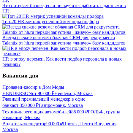
Что потеряет бизнес, если не научится работать с данными в
HR
Топ-20 HR-метрик успешной команды подбора
Всегда свежие резюме: облачная CRM для рекрутмента
Talantix от hh.ru первой запустила «живую» базу кандидатов
HR в эпоху перемен. Как вести подбор персонала в новых
реалиях?
Вакансии дня
Продавец-кассир в Дом Моды
HENDERSON
от
90 000
₽
Henderson, Москва
Главный премиальный менеджер в офис
банка
от
350 000
₽
Газпромбанк, Москва
Техник-перегонщик автомобилей
85 000
₽
РОЛЬФ, группа
компаний, Москва
Водитель-экспедитор
90 000
₽
Протек, Центр Внедрения,
Москва