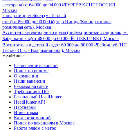
ресторана)
от
64 000
до
94 000
₽
БУРГЕР КИНГ РОССИЯ,
Москва
Повар-пиццамейкер (м. Теплый
стан)
от
86 000
до
90 000
₽
Додо Пицца (Корпоративная
розничная сеть), Москва
Ассистент ветеринарного врача (инфекционный стационар, м.
Бабушкинская)
от
48 000
до
60 000
₽
СПЕКТР ВЕТ, Москва
Воспитатель в детский сад
от
60 000
до
80 000
₽
Бэби-клуб (ИП
Титова Ольга Владимировна,), Москва
HeadHunter
Размещение вакансий
Поиск по резюме
О компании
Наши вакансии
Реклама на сайте
Требования к ПО
Безопасный HeadHunter
HeadHunter API
Партнерам
Инвесторам
Каталог компаний
Поиск по вакансиям в Москве
Работа рядом с метро