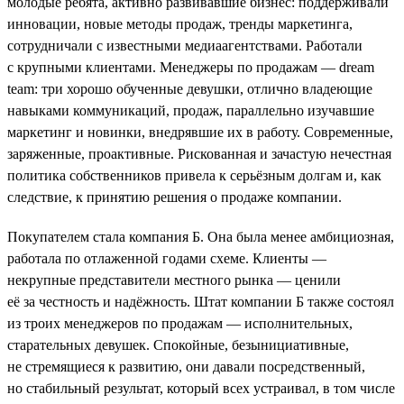
молодые ребята, активно развивавшие бизнес: поддерживали
инновации, новые методы продаж, тренды маркетинга,
сотрудничали с известными медиаагентствами. Работали
с крупными клиентами. Менеджеры по продажам — dream
team: три хорошо обученные девушки, отлично владеющие
навыками коммуникаций, продаж, параллельно изучавшие
маркетинг и новинки, внедрявшие их в работу. Современные,
заряженные, проактивные. Рискованная и зачастую нечестная
политика собственников привела к серьёзным долгам и, как
следствие, к принятию решения о продаже компании.
Покупателем стала компания Б. Она была менее амбициозная,
работала по отлаженной годами схеме. Клиенты —
некрупные представители местного рынка — ценили
её за честность и надёжность. Штат компании Б также состоял
из троих менеджеров по продажам — исполнительных,
старательных девушек. Спокойные, безынициативные,
не стремящиеся к развитию, они давали посредственный,
но стабильный результат, который всех устраивал, в том числе