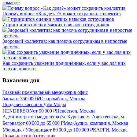
команде
Почему вопрос «Как дела?» может сохранить коллектив
7 принципов оценки мягких навыков сотрудников
Здоровый коллектив: как помочь сотрудникам в непростые
времена
Как сохранить уважение подчинённых, если у вас для них
плохие новости
Вакансии дня
Главный премиальный менеджер в офис
банка
от
350 000
₽
Газпромбанк, Москва
Продавец-кассир в Дом Моды
HENDERSON
от
90 000
₽
Henderson, Москва
Администратор медцентра (м. Курская, м. Алексеевска, м.
Беговая)
от
60 000
до
65 000
₽
Мед-Аудио, компания, Москва
Уборщик / Уборщица
от
80 000
до
100 000
₽
КАРГИ, Москва
Повар-кассир (сотрудник