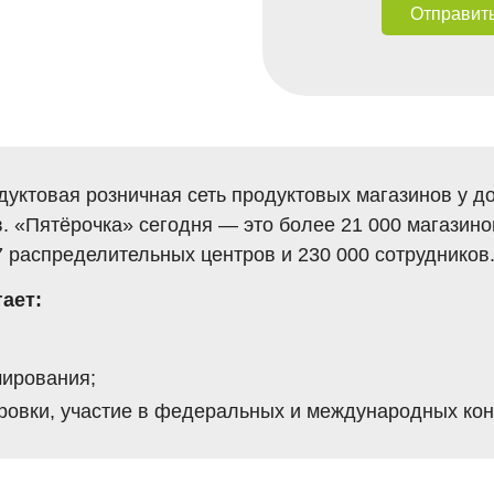
Отправить
Алексеевка
Алексеевка (
Андреевка (М
Анжеро-Судж
Арамиль
Арск
Астрахань
Афипский
дуктовая розничная сеть продуктовых магазинов у до
Аша
. «Пятёрочка» сегодня — это более 21 000 магазино
Багаевская
Балабаново
7 распределительных центров и 230 000 сотрудников
Балашиха (Мо
Батайск
ает:
Бачатский
Безенчук
Белгород
мирования;
Белово
ировки, участие в федеральных и международных ко
Белогорск
Белозерный
Беломорск
Белоусово