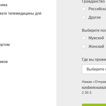
Гражданство
ника
Российск
мате телемедицины для
Другое
Выберите по
Мужской
ортом
Женский
Где вы прожи
ников
Выберите 
Нажав «Отправ
конфиденциал
Адыгейск
2.30.3.
Азов
Айша
Аксай (Ростов