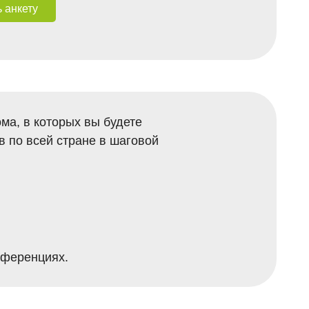
 анкету
Самарская область)
осковская область)
енск
ма, в которых вы будете
в по всей стране в шаговой
.
сковская область)
нференциях.