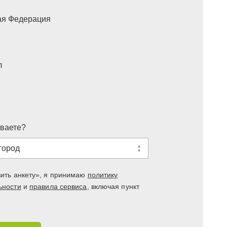
ая Федерация
л
ваете?
город
ить анкету», я принимаю
политику
ьности
и
правила сервиса
, включая пункт
ская область)