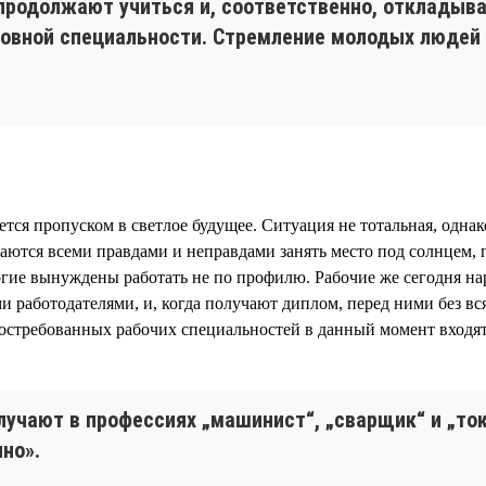
х продолжают учиться и, соответственно, отклады
новной специальности. Стремление молодых людей
ется пропуском в светлое будущее. Ситуация не тотальная, одн
ются всеми правдами и неправдами занять место под солнцем, по
ногие вынуждены работать не по профилю. Рабочие же сегодня на
ми работодателями, и, когда получают диплом, перед ними без в
востребованных рабочих специальностей в данный момент входя
учают в профессиях „машинист“, „сварщик“ и „ток
нно».