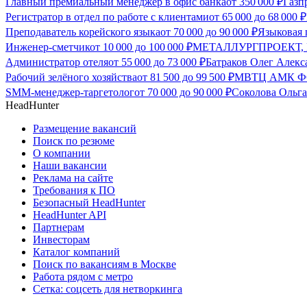
Главный премиальный менеджер в офис банка
от
350 000
₽
Газп
Регистратор в отдел по работе с клиентами
от
65 000
до
68 000
₽
Преподаватель корейского языка
от
70 000
до
90 000
₽
Языковая 
Инженер-сметчик
от
10 000
до
100 000
₽
МЕТАЛЛУРГПРОЕКТ, 
Администратор отеля
от
55 000
до
73 000
₽
Батраков Олег Алекс
Рабочий зелёного хозяйства
от
81 500
до
99 500
₽
МВТЦ АМК ФС
SMM-менеджер-таргетолог
от
70 000
до
90 000
₽
Соколова Ольг
HeadHunter
Размещение вакансий
Поиск по резюме
О компании
Наши вакансии
Реклама на сайте
Требования к ПО
Безопасный HeadHunter
HeadHunter API
Партнерам
Инвесторам
Каталог компаний
Поиск по вакансиям в Москве
Работа рядом с метро
Сетка: соцсеть для нетворкинга