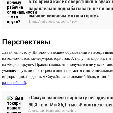
в то время как их сверстники в вуза
параллельно подрабатывать не по ос
смысле сильным мотиватором»
Елена Агафонова, карьерный коуч
Перспективы
Давай начистоту. Диплом о высшем образовании не всегда явля
на экономистов, менеджеров, юристов. А получив корочку, пыта
на «Боровицкую». Правда такова, что получается не у всех: м
учащиеся чуть ли не с первого дня знакомятся с потенциальны
информации: по данным Службы исследований hh.ru, в топ-5 
разнорабочий
.
«Самую высокую зарплату сегодня пол
90,3 тыс. ₽ и 86,1 тыс. ₽ соответстве
Александр Ильин, аналитик hh.ru