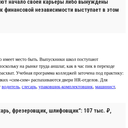
вают начало своей карьеры либо вынуждены
 к финансовой независимости выступает в этом
ако имеет место быть. Выпускники школ поступают
скольку на рынке труда аншлаг, как в час пик в переходе
расхват. Учебная программа колледжей заточена под практику:
сяких «сим-сим» распахиваются двери HR-отделов. Для
т
водитель
,
слесарь
,
упаковщик-комплектовщик
,
машинист
,
арь, фрезеровщик, шлифовщик“: 107 тыс. ₽,