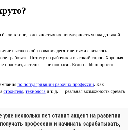
круто?
 были в топе, в девяностых их популярность упала до такой
аличие высшего образования десятилетиями считалось
хочет работать. Потому на рабочих и высокий спрос. Хорошая
не положит, а стены — не покрасят. Если на hh.ru просто
 кампания
по популяризации рабочих профессий
. Как
на
строителя
,
технолога
и т. д. — реальная возможность срезать
е уже несколько лет ставит акцент на развитии
 получать профессию и начинать зарабатывать,