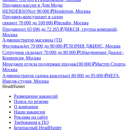
Продавец-кассир в Дом Моды
HENDERSON
от
90 000
₽
Henderson, Москва
Продавец-консультант в салон
связи
от
70 000
до
100 000
₽
билайн, Москва
Продавец
от
65 696
до
72 265
₽
ДИКСИ, группа компаний,
Москва
Администратор магазина (ТЦ
Фестиваль)
от
79 000
до
90 000
₽
ГЛОРИЯ ДЖИНС, Москва
Сотрудник склада
от
70 000
до
80 000
₽
Объединение Диалог-
Конверсия, Москва
Менеджер отдела поддержки продаж
100 000
₽
Мастер Спорта,
Москва
Администратор салона красоты
от
80 000
до
95 000
₽
НЕГА,
Имидж-студия, Москва
HeadHunter
Размещение вакансий
Поиск по резюме
О компании
Наши вакансии
Реклама на сайте
Требования к ПО
Безопасный HeadHunter