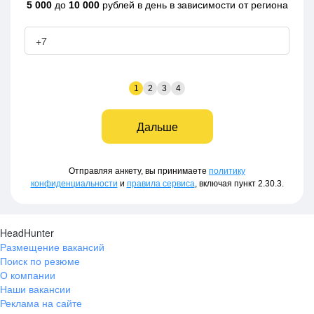
5 000
до
10 000
рублей в день в зависимости от региона
1
2
3
4
Дальше
Имя
Абакан
Выберите город
Адлер
Альметьевск
Отправляя анкету, вы принимаете
политику
Анапа
конфиденциальности
и
правила сервиса
, включая пункт 2.30.3.
Апрелевка (Московская область)
Фамилия
Армавир
Архангельск
HeadHunter
Астрахань
Размещение вакансий
Балаково
Поиск по резюме
Ваш возраст
Балашиха (Московская область)
О компании
Барнаул
Наши вакансии
Батайск
Реклама на сайте