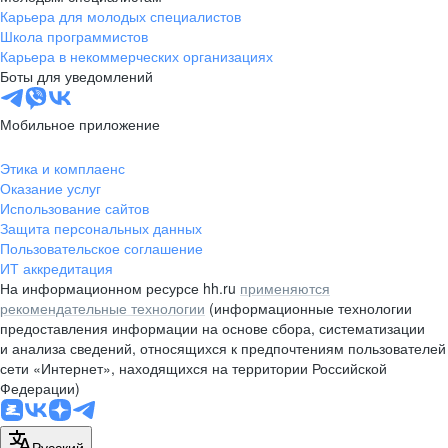
Карьера для молодых специалистов
Дзержинский (Московская область)
Школа программистов
Дмитров (Московская область)
Карьера в некоммерческих организациях
Долгопрудный (Московская область)
Боты для уведомлений
Домодедово (Московская область)
Дубна (Московская область)
Егорьевск (Московская область)
Мобильное приложение
Екатеринбург
Елабуга
Этика и комплаенс
Ессентуки
Оказание услуг
Железнодорожный (Московская область)
Использование сайтов
Жуковский (Московская область)
Защита персональных данных
Звенигород (Московская область)
Пользовательское соглашение
ИТ аккредитация
Зеленоград
На информационном ресурсе hh.ru
применяются
Зеленодольск (Республика Татарстан)
рекомендательные технологии
(информационные технологии
Иваново (Ивановская область)
предоставления информации на основе сбора, систематизации
Ивантеевка (Московская область)
и анализа сведений, относящихся к предпочтениям пользователей
Ижевск
сети «Интернет», находящихся на территории Российской
Иркутск
Федерации)
Истра (Московская область)
Йошкар-Ола
Казань
Русский