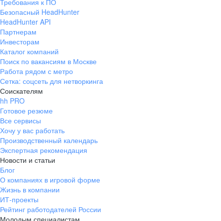
Белгород
Требования к ПО
Бердск
Безопасный HeadHunter
HeadHunter API
Бийск
Партнерам
Благовещенск (Амурская область)
Инвесторам
Бронницы (Московская область)
Каталог компаний
Брянск
Поиск по вакансиям в Москве
Великий Новгород
Работа рядом с метро
Видное (Московская область)
Сетка: соцсеть для нетворкинга
Владивосток
Соискателям
Владикавказ
hh PRO
Владимир
Готовое резюме
Волгоград
Все сервисы
Волгодонск
Хочу у вас работать
Волжский (Самарская область)
Производственный календарь
Вологда
Экспертная рекомендация
Воронеж
Новости и статьи
Воскресенск (Московская область)
Блог
Всеволожск
О компаниях в игровой форме
Выборг
Жизнь в компании
Гатчина
ИТ-проекты
Геленджик
Рейтинг работодателей России
Дзержинский (Московская область)
Молодым специалистам