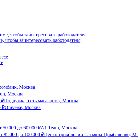
е, чтобы заинтересовать работодателя
се
ромбанк, Москва
son, Москва
₽
Подружка, сеть магазинов, Москва
0
₽
Oniverse, Москва
т
50 000
до
60 000
₽
A1 Team, Москва
от
85 000
до
100 000
₽
Центр трихологии Татьяны Цимбаленко, М