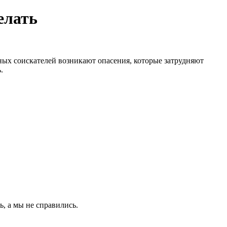
елать
тных соискателей возникают опасения, которые затрудняют
.
ь, а мы не справились.