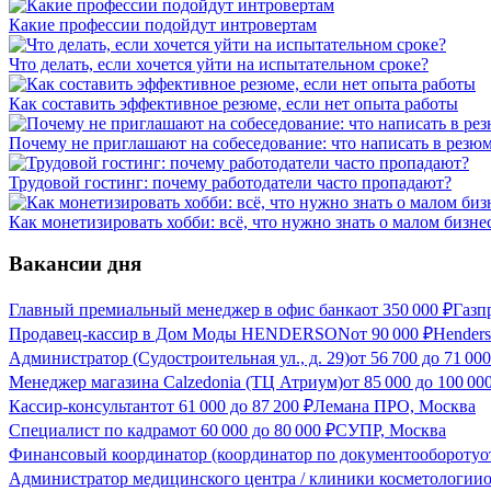
Какие профессии подойдут интровертам
Что делать, если хочется уйти на испытательном сроке?
Как составить эффективное резюме, если нет опыта работы
Почему не приглашают на собеседование: что написать в резюм
Трудовой гостинг: почему работодатели часто пропадают?
Как монетизировать хобби: всё, что нужно знать о малом бизне
Вакансии дня
Главный премиальный менеджер в офис банка
от
350 000
₽
Газп
Продавец-кассир в Дом Моды HENDERSON
от
90 000
₽
Hender
Администратор (Судостроительная ул., д. 29)
от
56 700
до
71 000
Менеджер магазина Calzedonia (ТЦ Атриум)
от
85 000
до
100 00
Кассир-консультант
от
61 000
до
87 200
₽
Лемана ПРО, Москва
Специалист по кадрам
от
60 000
до
80 000
₽
СУПР, Москва
Финансовый координатор (координатор по документообороту
о
Администратор медицинского центра / клиники косметологии