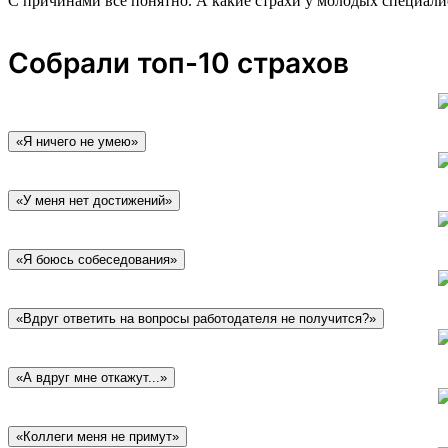
С причинами все понятно. А какие страхи у молодых специали
Собрали топ-10 страхов
«Я ничего не умею»
«У меня нет достижений»
«Я боюсь собеседования»
«Вдруг ответить на вопросы работодателя не получится?»
«А вдруг мне откажут...»
«Коллеги меня не примут»