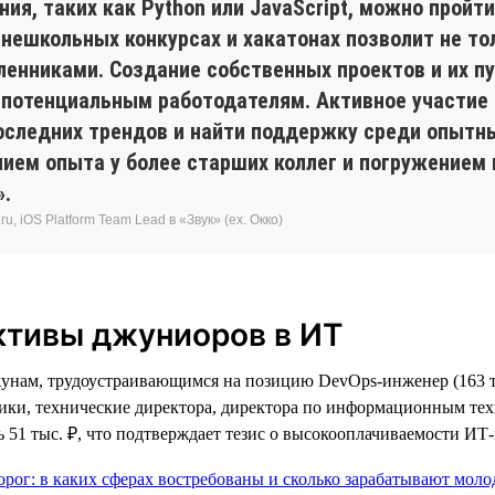
я, таких как Python или JavaScript, можно пройти
 внешкольных конкурсах и хакатонах позволит не т
енниками. Создание собственных проектов и их пу
 потенциальным работодателям. Активное участие
оследних трендов и найти поддержку среди опытны
нием опыта у более старших коллег и погружением
».
, iOS Platform Team Lead в «Звук» (ex. Окко)
ктивы джуниоров в ИТ
унам, трудоустраивающимся на позицию DevOps-инженер (163 т
тики, технические директора, директора по информационным тех
 51 тыс. ₽, что подтверждает тезис о высокооплачиваемости ИТ