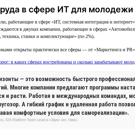
труда в сфере ИТ для молодежи
и, работающие в сфере «ИТ, системная интеграция и интернет»
нуждаются в джунах компании, работающие в сферах «Автомобил
 техника, станки и комплектующие» (по 2%).
никами открыты практически все сферы — от «Маркетинга и PR»
изонты — это возможность быстрого профессионал
огий. Многие компании предлагают программы нас
я и расти. Работая в международных командах, м
ругозор. А гибкий график и удаленная работа поз
авая комфортные условия для самореализации».
, iOS Platform Team Lead в «Звук» (ex. Окко)