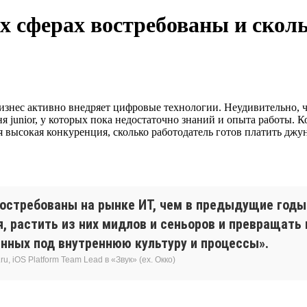
их сферах востребованы и ско
бизнес активно внедряет цифровые технологии. Неудивительно, 
я junior, у которых пока недостаточно знаний и опыта работы.
я высокая конкуренция, сколько работодатель готов платить джун
остребованы на рынке ИТ, чем в предыдущие годы
я, растить из них мидлов и сеньоров и превращать
нных под внутреннюю культуру и процессы».
, iOS Platform Team Lead в «Звук» (ex. Окко)