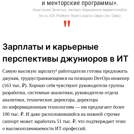
и менторские программы».
Анастасия Золотых, эксперт Карьерного маркетплейса
hh.ru, iOS Platform Team Lead в «Звук» (ex. Окко)
Зарплаты и карьерные
перспективы джуниоров в ИТ
Самую высокую зарплату¹ работодатели готовы предложить
джунам, трудоустраивающимся на позицию DevOps-инженер
(163 тыс. ₽). Хорошо себя чувствуют руководители группы
разработки, системные аналитики, руководители отдела
аналитики, технические директора, директора
по информационным технологиям — им предлагают более
100 тыс. ₽. И даже расположившийся на нижней строчке
саппорт может заработать 51 тыс. ₽, что подтверждает тезис
о высокооплачиваемости ИТ-профессий.