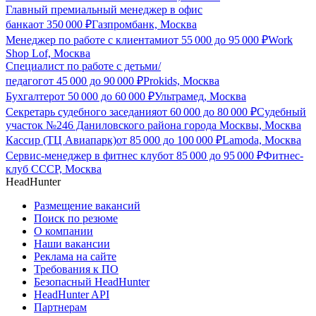
Главный премиальный менеджер в офис
банка
от
350 000
₽
Газпромбанк, Москва
Менеджер по работе с клиентами
от
55 000
до
95 000
₽
Work
Shop Lof, Москва
Специалист по работе с детьми/
педагог
от
45 000
до
90 000
₽
Prokids, Москва
Бухгалтер
от
50 000
до
60 000
₽
Ультрамед, Москва
Секретарь судебного заседания
от
60 000
до
80 000
₽
Судебный
участок №246 Даниловского района города Москвы, Москва
Кассир (ТЦ Авиапарк)
от
85 000
до
100 000
₽
Lamoda, Москва
Сервис-менеджер в фитнес клуб
от
85 000
до
95 000
₽
Фитнес-
клуб СССР, Москва
HeadHunter
Размещение вакансий
Поиск по резюме
О компании
Наши вакансии
Реклама на сайте
Требования к ПО
Безопасный HeadHunter
HeadHunter API
Партнерам