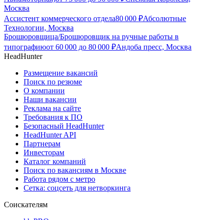
Москва
Ассистент коммерческого отдела
80 000
₽
Абсолютные
Технологии, Москва
Брошюровщица/Брошюровщик на ручные работы в
типографию
от
60 000
до
80 000
₽
Андоба пресс, Москва
HeadHunter
Размещение вакансий
Поиск по резюме
О компании
Наши вакансии
Реклама на сайте
Требования к ПО
Безопасный HeadHunter
HeadHunter API
Партнерам
Инвесторам
Каталог компаний
Поиск по вакансиям в Москве
Работа рядом с метро
Сетка: соцсеть для нетворкинга
Соискателям