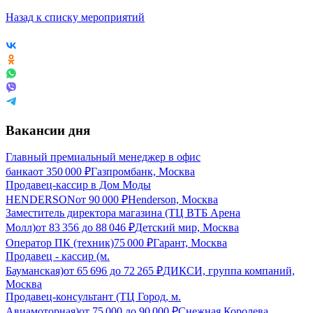
Назад к списку мероприятий
Вакансии дня
Главный премиальный менеджер в офис
банка
от
350 000
₽
Газпромбанк, Москва
Продавец-кассир в Дом Моды
HENDERSON
от
90 000
₽
Henderson, Москва
Заместитель директора магазина (ТЦ ВТБ Арена
Молл)
от
83 356
до
88 046
₽
Детский мир, Москва
Оператор ПК (техник)
75 000
₽
Гарант, Москва
Продавец - кассир (м.
Бауманская)
от
65 696
до
72 265
₽
ДИКСИ, группа компаний,
Москва
Продавец-консультант (ТЦ Город, м.
Авиамоторная)
от
75 000
до
90 000
₽
Снежная Королева,