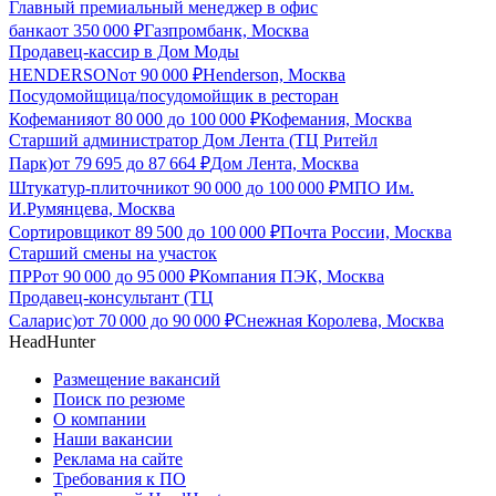
Главный премиальный менеджер в офис
банка
от
350 000
₽
Газпромбанк, Москва
Продавец-кассир в Дом Моды
HENDERSON
от
90 000
₽
Henderson, Москва
Посудомойщица/посудомойщик в ресторан
Кофемания
от
80 000
до
100 000
₽
Кофемания, Москва
Старший администратор Дом Лента (ТЦ Ритейл
Парк)
от
79 695
до
87 664
₽
Дом Лента, Москва
Штукатур-плиточник
от
90 000
до
100 000
₽
МПО Им.
И.Румянцева, Москва
Сортировщик
от
89 500
до
100 000
₽
Почта России, Москва
Старший смены на участок
ПРР
от
90 000
до
95 000
₽
Компания ПЭК, Москва
Продавец-консультант (ТЦ
Саларис)
от
70 000
до
90 000
₽
Снежная Королева, Москва
HeadHunter
Размещение вакансий
Поиск по резюме
О компании
Наши вакансии
Реклама на сайте
Требования к ПО