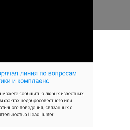
орячая линия по вопросам
тики и комплаенс
 можете сообщить о любых известных
м фактах недобросовестного или
этичного поведения, связанных с
ятельностью HeadHunter