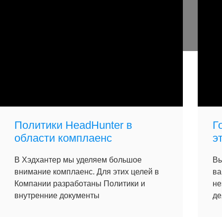
Политики HeadHunter в
Г
области комплаенс
э
В Хэдхантер мы уделяем большое
Вы
внимание комплаенс. Для этих целей в
ва
Компании разработаны Политики и
не
внутренние документы
де