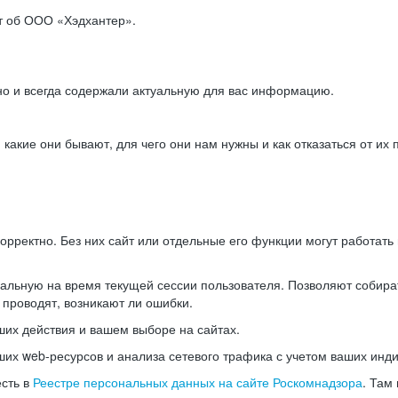
ет об ООО «Хэдхантер».
но и всегда содержали актуальную для вас информацию.
акие они бывают, для чего они нам нужны и как отказаться от их 
рректно. Без них сайт или отдельные его функции могут работат
альную на время текущей сессии пользователя. Позволяют собира
 проводят, возникают ли ошибки.
их действия и вашем выборе на сайтах.
х web-ресурсов и анализа сетевого трафика с учетом ваших инд
есть в
Реестре персональных данных на сайте Роскомнадзора
. Там