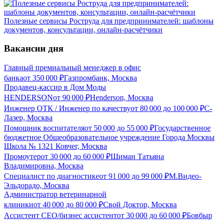
Полезные сервисы Роструда для предпринимателей: шаблоны
документов, консультации, онлайн-расчётчики
Вакансии дня
Главный премиальный менеджер в офис
банка
от
350 000
₽
Газпромбанк, Москва
Продавец-кассир в Дом Моды
HENDERSON
от
90 000
₽
Henderson, Москва
Инженер ОТК / Инженер по качеству
от
80 000
до
100 000
₽
С-
Лазер, Москва
Помощник воспитателя
от
50 000
до
55 000
₽
Государственное
бюджетное Общеобразовательное учреждение Города Москвы
Школа № 1321 Ковчег, Москва
Промоутер
от
30 000
до
60 000
₽
Шиман Татьяна
Владимировна, Москва
Специалист по диагностике
от
91 000
до
99 000
₽
М.Видео-
Эльдорадо, Москва
Администратор ветеринарной
клиники
от
40 000
до
80 000
₽
Свой Доктор, Москва
Ассистент СЕО/бизнес ассистент
от
30 000
до
60 000
₽
Бовбыр