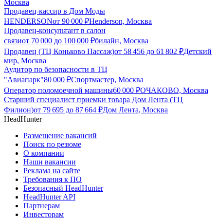
Москва
Продавец-кассир в Дом Моды
HENDERSON
от
90 000
₽
Henderson, Москва
Продавец-консультант в салон
связи
от
70 000
до
100 000
₽
билайн, Москва
Продавец (ТЦ Коньково Пассаж)
от
58 456
до
61 802
₽
Детский
мир, Москва
Аудитор по безопасности в ТЦ
"Авиапарк"
80 000
₽
Спортмастер, Москва
Оператор поломоечной машины
60 000
₽
ОЧАКОВО, Москва
Старший специалист приемки товара Дом Лента (ТЦ
Филион)
от
79 695
до
87 664
₽
Дом Лента, Москва
HeadHunter
Размещение вакансий
Поиск по резюме
О компании
Наши вакансии
Реклама на сайте
Требования к ПО
Безопасный HeadHunter
HeadHunter API
Партнерам
Инвесторам