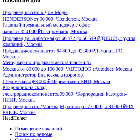
Вакансии дня
Продавец-кассир в Дом Моды
HENDERSON
от
90 000
₽
Henderson, Москва
Главный премиальный менеджер в офис
банка
от
350 000
₽
Газпромбанк, Москва
Продавец (м. Арбатская)
от
60 472
до
66 519
₽
ДИКСИ, группа
компаний, Москва
Продавец-консультант
от
64 400
до
92 300
₽
Лемана ПРО,
Москва
Менеджер по продажам автозапчастей (г.
Москва)
от
80 000
до
100 000
₽
АВТОДОК (Autodoc), Москва
Администратор Бизнес-зала (аэропорт
Шереметьево)
83 000
₽
Шереметьево ВИП, Москва
Кладовщик на склад
электрорадиокомпонентов
99 000
₽
Корпорация Фазотрон-
НИИР, Москва
Продавец-кассир (Москва,Мухиной)
от
73 000
до
81 000
₽
FIX
PRICE, Москва
HeadHunter
Размещение вакансий
Поиск по резюме
О компании