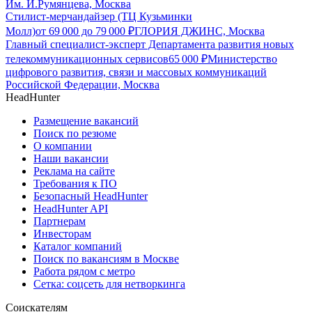
Им. И.Румянцева, Москва
Стилист-мерчандайзер (ТЦ Кузьминки
Молл)
от
69 000
до
79 000
₽
ГЛОРИЯ ДЖИНС, Москва
Главный специалист-эксперт Департамента развития новых
телекоммуникационных сервисов
65 000
₽
Министерство
цифрового развития, связи и массовых коммуникаций
Российской Федерации, Москва
HeadHunter
Размещение вакансий
Поиск по резюме
О компании
Наши вакансии
Реклама на сайте
Требования к ПО
Безопасный HeadHunter
HeadHunter API
Партнерам
Инвесторам
Каталог компаний
Поиск по вакансиям в Москве
Работа рядом с метро
Сетка: соцсеть для нетворкинга
Соискателям