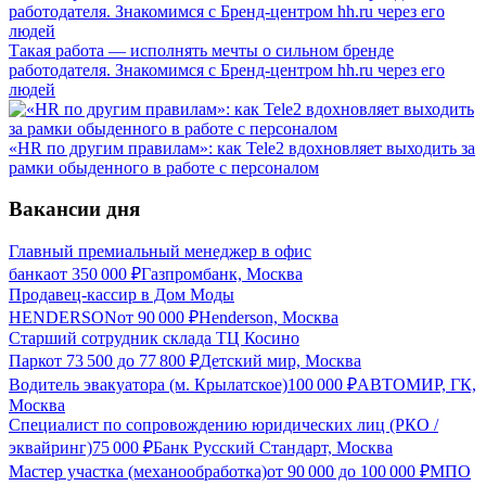
Такая работа — исполнять мечты о сильном бренде
работодателя. Знакомимся с Бренд-центром hh.ru через его
людей
«HR по другим правилам»: как Tele2 вдохновляет выходить за
рамки обыденного в работе с персоналом
Вакансии дня
Главный премиальный менеджер в офис
банка
от
350 000
₽
Газпромбанк, Москва
Продавец-кассир в Дом Моды
HENDERSON
от
90 000
₽
Henderson, Москва
Старший сотрудник склада ТЦ Косино
Парк
от
73 500
до
77 800
₽
Детский мир, Москва
Водитель эвакуатора (м. Крылатское)
100 000
₽
АВТОМИР, ГК,
Москва
Специалист по сопровождению юридических лиц (РКО /
эквайринг)
75 000
₽
Банк Русский Стандарт, Москва
Мастер участка (механообработка)
от
90 000
до
100 000
₽
МПО