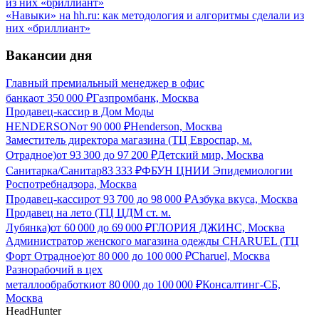
«Навыки» на hh.ru: как методология и алгоритмы сделали из
них «бриллиант»
Вакансии дня
Главный премиальный менеджер в офис
банка
от
350 000
₽
Газпромбанк, Москва
Продавец-кассир в Дом Моды
HENDERSON
от
90 000
₽
Henderson, Москва
Заместитель директора магазина (ТЦ Евроспар, м.
Отрадное)
от
93 300
до
97 200
₽
Детский мир, Москва
Санитарка/Санитар
83 333
₽
ФБУН ЦНИИ Эпидемиологии
Роспотребнадзора, Москва
Продавец-кассир
от
93 700
до
98 000
₽
Азбука вкуса, Москва
Продавец на лето (ТЦ ЦДМ ст. м.
Лубянка)
от
60 000
до
69 000
₽
ГЛОРИЯ ДЖИНС, Москва
Администратор женского магазина одежды CHARUEL (ТЦ
Форт Отрадное)
от
80 000
до
100 000
₽
Charuel, Москва
Разнорабочий в цех
металлообработки
от
80 000
до
100 000
₽
Консалтинг-СБ,
Москва
HeadHunter