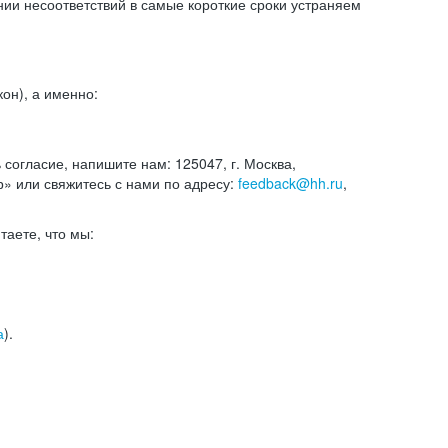
и несоответствий в самые короткие сроки устраняем
он), а именно:
ь согласие, напишите нам: 125047, г. Москва,
р» или свяжитесь с нами по адресу:
feedback@hh.ru
,
итаете, что мы:
а
).