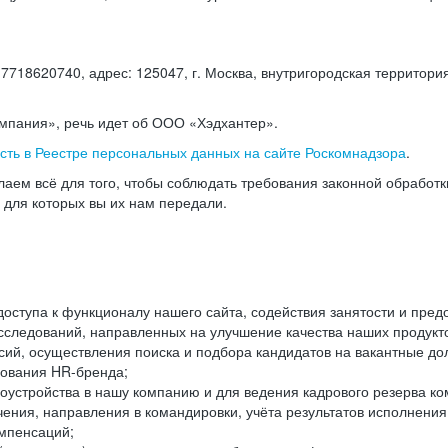
18620740, адрес: 125047, г. Москва, внутригородская территория
омпания», речь идет об ООО «Хэдхантер».
есть в Реестре персональных данных на сайте Роскомнадзора
.
аем всё для того, чтобы соблюдать требования законной обработ
, для которых вы их нам передали.
ступа к функционалу нашего сайта, содействия занятости и пред
следований, направленных на улучшение качества наших продуктов
ий, осуществления поиска и подбора кандидатов на вакантные дол
ования HR-бренда;
оустройства в нашу компанию и для ведения кадрового резерва ко
чения, направления в командировки, учёта результатов исполнени
омпенсаций;