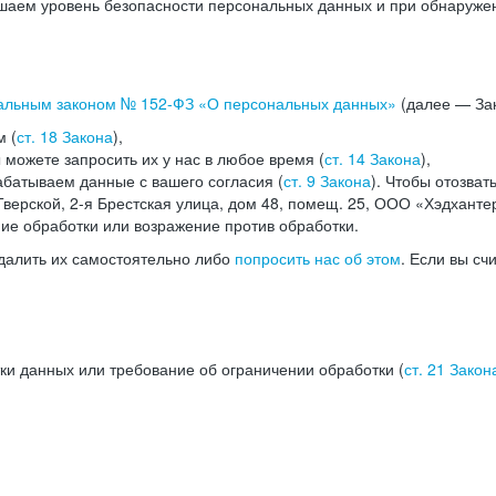
аем уровень безопасности персональных данных и при обнаружени
альным законом №
152-ФЗ
«О персональных данных»
(далее — Зак
м (
ст. 18 Закона
),
можете запросить их у нас в любое время (
ст. 14 Закона
),
абатываем данные с вашего согласия (
ст. 9 Закона
). Чтобы отозват
верской, 2-я Брестская улица, дом 48, помещ. 25, ООО «Хэдханте
ние обработки или возражение против обработки.
далить их самостоятельно либо
попросить нас об этом
. Если вы сч
ки данных или требование об ограничении обработки (
ст. 21 Закон