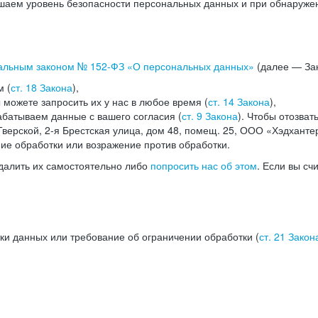
аем уровень безопасности персональных данных и при обнаружени
альным законом №
152-ФЗ
«О персональных данных»
(далее — Зак
м (
ст. 18 Закона
),
можете запросить их у нас в любое время (
ст. 14 Закона
),
абатываем данные с вашего согласия (
ст. 9 Закона
). Чтобы отозват
верской, 2-я Брестская улица, дом 48, помещ. 25, ООО «Хэдханте
ние обработки или возражение против обработки.
далить их самостоятельно либо
попросить нас об этом
. Если вы сч
ки данных или требование об ограничении обработки (
ст. 21 Закон