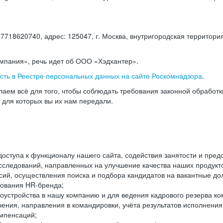
18620740, адрес: 125047, г. Москва, внутригородская территория
омпания», речь идет об ООО «Хэдхантер».
есть в Реестре персональных данных на сайте Роскомнадзора
.
аем всё для того, чтобы соблюдать требования законной обработ
, для которых вы их нам передали.
ступа к функционалу нашего сайта, содействия занятости и пред
следований, направленных на улучшение качества наших продуктов
ий, осуществления поиска и подбора кандидатов на вакантные дол
ования HR-бренда;
оустройства в нашу компанию и для ведения кадрового резерва ко
чения, направления в командировки, учёта результатов исполнени
омпенсаций;