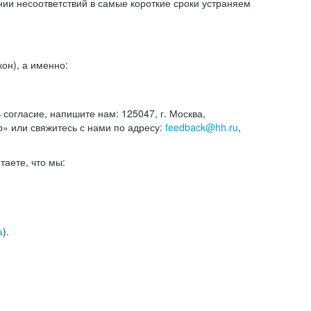
и несоответствий в самые короткие сроки устраняем
он), а именно:
ь согласие, напишите нам: 125047, г. Москва,
р» или свяжитесь с нами по адресу:
feedback@hh.ru
,
итаете, что мы:
а
).