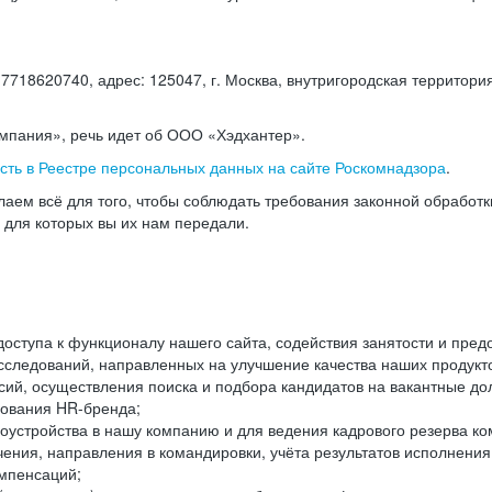
18620740, адрес: 125047, г. Москва, внутригородская территория
омпания», речь идет об ООО «Хэдхантер».
есть в Реестре персональных данных на сайте Роскомнадзора
.
аем всё для того, чтобы соблюдать требования законной обработ
, для которых вы их нам передали.
ступа к функционалу нашего сайта, содействия занятости и пред
следований, направленных на улучшение качества наших продуктов
ий, осуществления поиска и подбора кандидатов на вакантные дол
ования HR-бренда;
оустройства в нашу компанию и для ведения кадрового резерва ко
чения, направления в командировки, учёта результатов исполнени
омпенсаций;