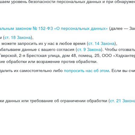
аем уровень безопасности персональных данных и при обнаружени
альным законом №
152-ФЗ
«О персональных данных»
(далее — Зак
м (
ст. 18 Закона
),
можете запросить их у нас в любое время (
ст. 14 Закона
),
абатываем данные с вашего согласия (
ст. 9 Закона
). Чтобы отозват
верской, 2-я Брестская улица, дом 48, помещ. 25, ООО «Хэдханте
ние обработки или возражение против обработки.
далить их самостоятельно либо
попросить нас об этом
. Если вы сч
ки данных или требование об ограничении обработки (
ст. 21 Закон