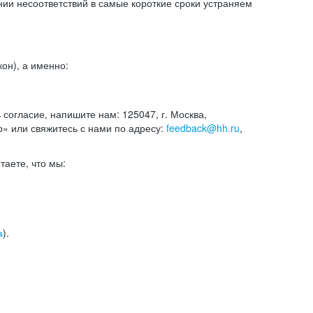
и несоответствий в самые короткие сроки устраняем
он), а именно:
ь согласие, напишите нам: 125047, г. Москва,
р» или свяжитесь с нами по адресу:
feedback@hh.ru
,
итаете, что мы:
а
).