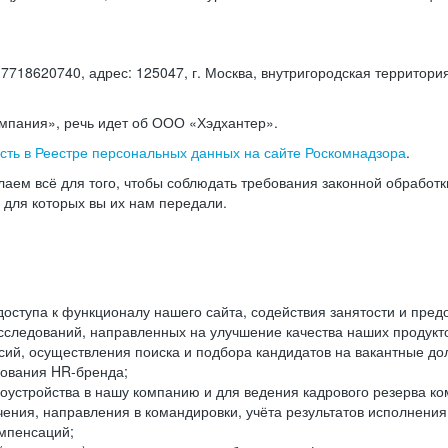
18620740, адрес: 125047, г. Москва, внутригородская территория
омпания», речь идет об ООО «Хэдхантер».
есть в Реестре персональных данных на сайте Роскомнадзора
.
аем всё для того, чтобы соблюдать требования законной обработ
, для которых вы их нам передали.
ступа к функционалу нашего сайта, содействия занятости и пред
следований, направленных на улучшение качества наших продуктов
ий, осуществления поиска и подбора кандидатов на вакантные дол
ования HR-бренда;
оустройства в нашу компанию и для ведения кадрового резерва ко
чения, направления в командировки, учёта результатов исполнени
омпенсаций;