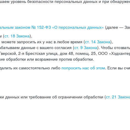
аем уровень безопасности персональных данных и при обнаружени
альным законом №
152-ФЗ
«О персональных данных»
(далее — Зак
м (
ст. 18 Закона
),
можете запросить их у нас в любое время (
ст. 14 Закона
),
абатываем данные с вашего согласия (
ст. 9 Закона
). Чтобы отозват
верской, 2-я Брестская улица, дом 48, помещ. 25, ООО «Хэдханте
ние обработки или возражение против обработки.
далить их самостоятельно либо
попросить нас об этом
. Если вы сч
ки данных или требование об ограничении обработки (
ст. 21 Закон