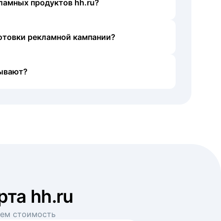
ламных продуктов hh.ru?
готовки рекламной кампании?
ывают?
рта hh.ru
аем стоимость