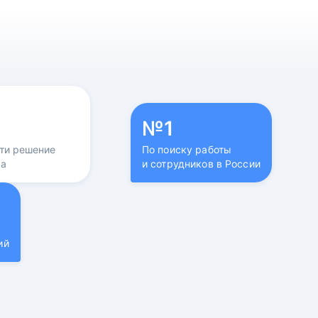
№1
йти решение
По поиску работы
са
и сотрудников в России
ий