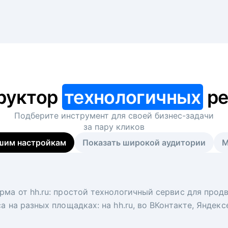
руктор
технологичных
ре
Подберите инструмент для своей
бизнес-задачи
за пару кликов
шим настройкам
Показать широкой аудитории
М
я
 рекрутер
рма от hh.ru: простой технологичный сервис для прод
 для вакансий на главной странице hh.ru. Увеличивает
под ключ. Решите, сколько кандидатов и когда вам нуж
а на разных площадках: на hh.ru, во ВКонтакте, Яндек
ологи, рекрутеры и проектные менеджеры hh.ru с цел
тов