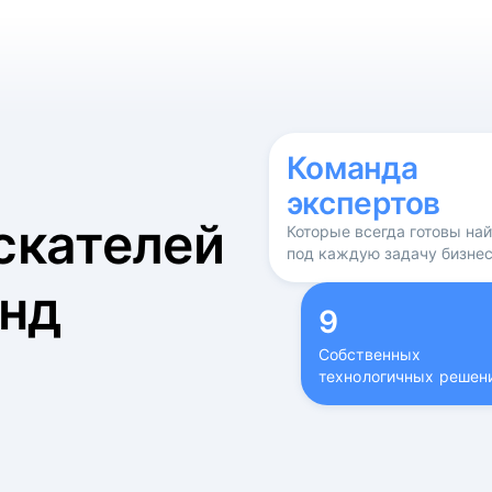
б
Команда
экспертов
скателей
Которые всегда готовы на
под каждую задачу бизне
нд
9
Собственных
технологичных решен