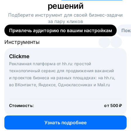
решений
Подберите инструмент для своей
бизнес-задачи
за пару кликов
Привлечь аудиторию по вашим настройкам
Пок
Инструменты
Инструменты
Инструменты
Виртуальный рекрутер
Clickme
Вакансия дня
Массовый подбор под ключ. Решите, сколько
Рекламная платформа от hh.ru: простой
Рекламный формат для вакансий на главной странице
кандидатов и когда вам нужно, и за дело возьмутся
технологичный сервис для продвижения вакансий
hh.ru. Увеличивает количество откликов
маркетологи, рекрутеры и проектные менеджеры
и проектов бизнеса на разных площадках: на hh.ru,
hh.ru с целым набором digital-инструментов
во ВКонтакте, Яндексе, Одноклассниках и Mail.ru
Стоимость:
от 200 000 ₽
Узнать подробнее
Стоимость:
от 500 ₽
Узнать подробнее
Узнать подробнее