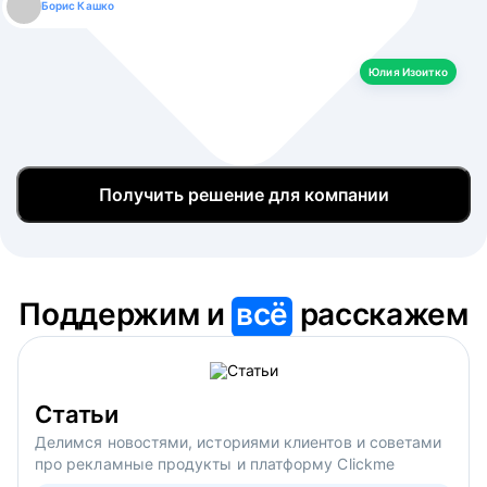
Борис Кашко
Юлия Изоитко
Александр Кулагин
Даниил Макаров
Екатерина Лазаренко
Юлия Изоитко
Получить решение для компании
Поддержим и
всё
расскажем
Статьи
Делимся новостями, историями клиентов и советами
про рекламные продукты и платформу Clickme