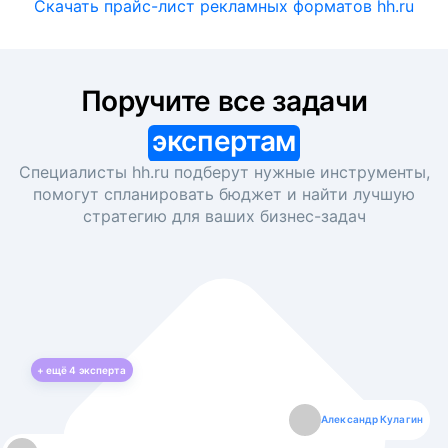
Скачать прайс-лист рекламных форматов hh.ru
Поручите все задачи
экспертам
Специалисты hh.ru подберут нужные инструменты,
помогут спланировать бюджет и найти лучшую
стратегию для ваших
бизнес-задач
+ ещё
4
эксперта
Екатерина Лазаренко
Александр Кулагин
Даниил Макаров
Борис Кашко
Юлия Изоитко