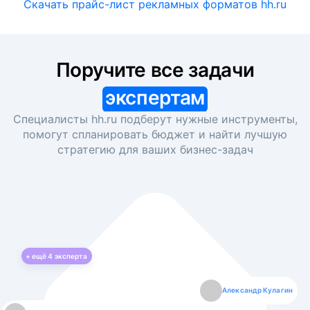
Скачать прайс-лист рекламных форматов hh.ru
Поручите все задачи
экспертам
Специалисты hh.ru подберут нужные инструменты,
помогут спланировать бюджет и найти лучшую
стратегию для ваших
бизнес-задач
+ ещё
4
эксперта
Екатерина Лазаренко
Александр Кулагин
Даниил Макаров
Борис Кашко
Юлия Изоитко