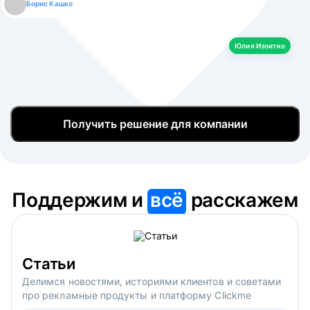
Борис Кашко
Юлия Изоитко
Александр Кулагин
Даниил Макаров
Екатерина Лазаренко
Юлия Изоитко
Получить решение для компании
Поддержим и
всё
расскажем
Статьи
Делимся новостями, историями клиентов и советами
про рекламные продукты и платформу Clickme