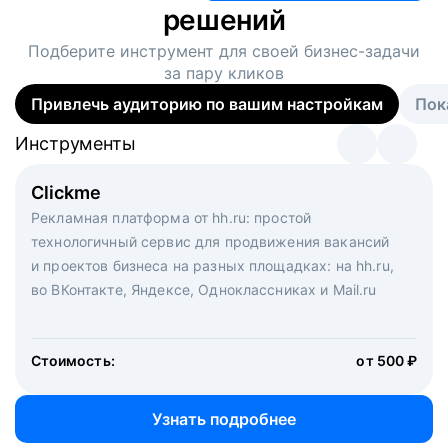
решений
Подберите инструмент для своей
бизнес-задачи
за пару кликов
Привлечь аудиторию по вашим настройкам
Пок
Инструменты
Инструменты
Инструменты
Виртуальный рекрутер
Clickme
Вакансия дня
Массовый подбор под ключ. Решите, сколько
Рекламная платформа от hh.ru: простой
Рекламный формат для вакансий на главной странице
кандидатов и когда вам нужно, и за дело возьмутся
технологичный сервис для продвижения вакансий
hh.ru. Увеличивает количество откликов
маркетологи, рекрутеры и проектные менеджеры
и проектов бизнеса на разных площадках: на hh.ru,
hh.ru с целым набором digital-инструментов
во ВКонтакте, Яндексе, Одноклассниках и Mail.ru
Стоимость:
от 200 000 ₽
Узнать подробнее
Стоимость:
от 500 ₽
Узнать подробнее
Узнать подробнее