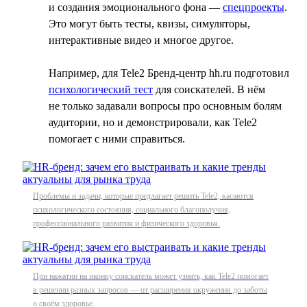
и создания эмоционального фона —
спецпроекты
.
Это могут быть тесты, квизы, симуляторы,
интерактивные видео и многое другое.
Например, для Tele2 Бренд-центр hh.ru подготовил
психологический тест
для соискателей. В нём
не только задавали вопросы про основным болям
аудитории, но и демонстрировали, как Tele2
помогает с ними справиться.
Проблемы и задачи, которые предлагает решить Tele2, касаются
психологического состояния, социального благополучия,
профессионального развития и физического здоровья.
При нажатии на иконку соискатель может узнать, как Tele2 помогает
в решении разных запросов — от расширения окружения до заботы
о своём здоровье.