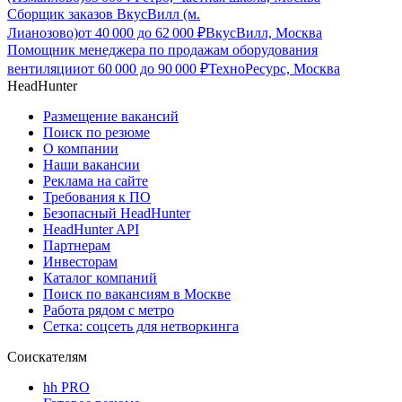
Сборщик заказов ВкусВилл (м.
Лианозово)
от
40 000
до
62 000
₽
ВкусВилл, Москва
Помощник менеджера по продажам оборудования
вентиляции
от
60 000
до
90 000
₽
ТехноРесурс, Москва
HeadHunter
Размещение вакансий
Поиск по резюме
О компании
Наши вакансии
Реклама на сайте
Требования к ПО
Безопасный HeadHunter
HeadHunter API
Партнерам
Инвесторам
Каталог компаний
Поиск по вакансиям в Москве
Работа рядом с метро
Сетка: соцсеть для нетворкинга
Соискателям
hh PRO