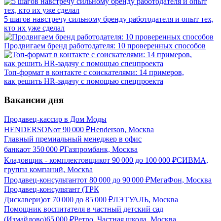
5 шагов навстречу сильному бренду работодателя и опыт тех,
кто их уже сделал
Продвигаем бренд работодателя: 10 проверенных способов
Топ-формат в контакте с соискателями: 14 примеров,
как решить HR-задачу с помощью спецпроекта
Вакансии дня
Продавец-кассир в Дом Моды
HENDERSON
от
90 000
₽
Henderson, Москва
Главный премиальный менеджер в офис
банка
от
350 000
₽
Газпромбанк, Москва
Кладовщик - комплектовщик
от
90 000
до
100 000
₽
СИВМА,
группа компаний, Москва
Продавец-консультант
от
80 000
до
90 000
₽
МегаФон, Москва
Продавец-консультант (ТРК
Дискавери)
от
70 000
до
85 000
₽
ЛЭТУАЛЬ, Москва
Помощник воспитателя в частный детский сад
(Измайлово)
65 000
₽
Ретро, Частная школа, Москва