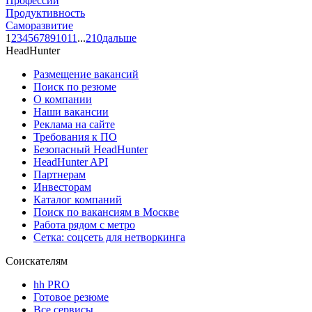
Профессии
Продуктивность
Саморазвитие
1
2
3
4
5
6
7
8
9
10
11
...
210
дальше
HeadHunter
Размещение вакансий
Поиск по резюме
О компании
Наши вакансии
Реклама на сайте
Требования к ПО
Безопасный HeadHunter
HeadHunter API
Партнерам
Инвесторам
Каталог компаний
Поиск по вакансиям в Москве
Работа рядом с метро
Сетка: соцсеть для нетворкинга
Соискателям
hh PRO
Готовое резюме
Все сервисы