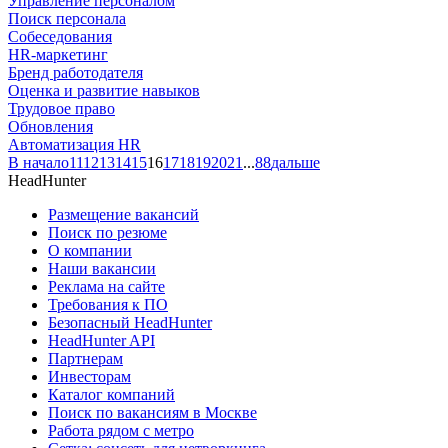
Управление персоналом
Поиск персонала
Собеседования
HR-маркетинг
Бренд работодателя
Оценка и развитие навыков
Трудовое право
Обновления
Автоматизация HR
В начало
11
12
13
14
15
16
17
18
19
20
21
...
88
дальше
HeadHunter
Размещение вакансий
Поиск по резюме
О компании
Наши вакансии
Реклама на сайте
Требования к ПО
Безопасный HeadHunter
HeadHunter API
Партнерам
Инвесторам
Каталог компаний
Поиск по вакансиям в Москве
Работа рядом с метро