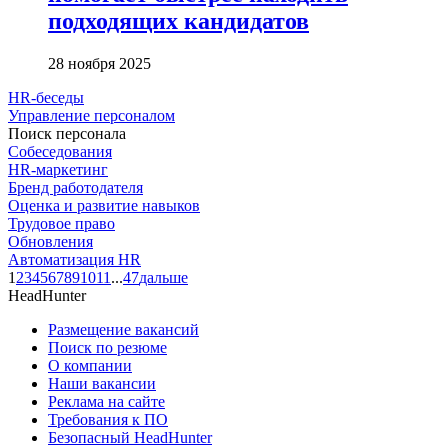
подходящих кандидатов
28 ноября 2025
HR-беседы
Управление персоналом
Поиск персонала
Собеседования
HR-маркетинг
Бренд работодателя
Оценка и развитие навыков
Трудовое право
Обновления
Автоматизация HR
1
2
3
4
5
6
7
8
9
10
11
...
47
дальше
HeadHunter
Размещение вакансий
Поиск по резюме
О компании
Наши вакансии
Реклама на сайте
Требования к ПО
Безопасный HeadHunter